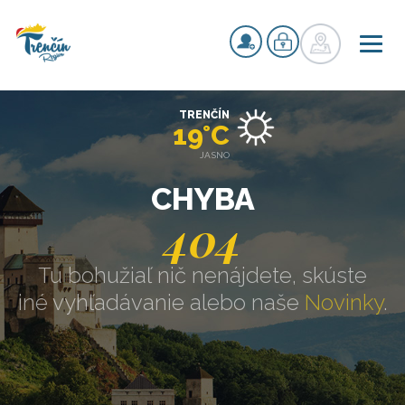
TRENČÍN
19°C
JASNO
CHYBA
404
Tu bohužiaľ nič nenájdete, skúste
iné vyhľadávanie alebo naše
Novinky
.