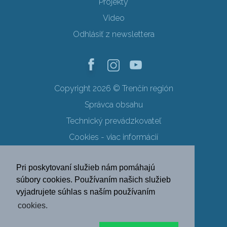
Projekty
Video
Odhlásiť z newslettera
Copyright 2026 © Trenčín región
Správca obsahu
Technický prevádzkovateľ
Cookies - viac informácií
Obchodné podmienky
Pri poskytovaní služieb nám pomáhajú
Ochrana osobných údajov
súbory cookies. Používaním našich služieb
vyjadrujete súhlas s naším používaním
SK
EN
DE
PL
cookies.
FR
RU
HU
UK