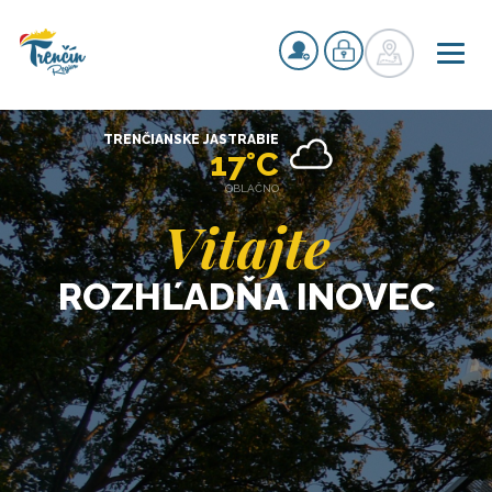
TRENČIANSKE JASTRABIE
17°C
OBLAČNO
Vitajte
ROZHĽADŇA INOVEC