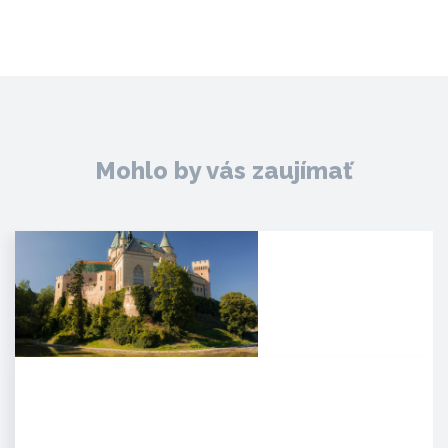
Mohlo by vás zaujímať
Zámok Bojnice
HISTÓRIA. Prvá písomná
zmienka o existencii hradu je z
roku 1113 v listine zoborského…