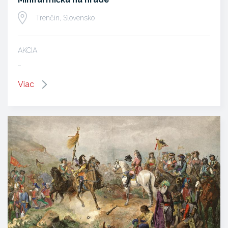
Trenčín, Slovensko
AKCIA
…
Viac