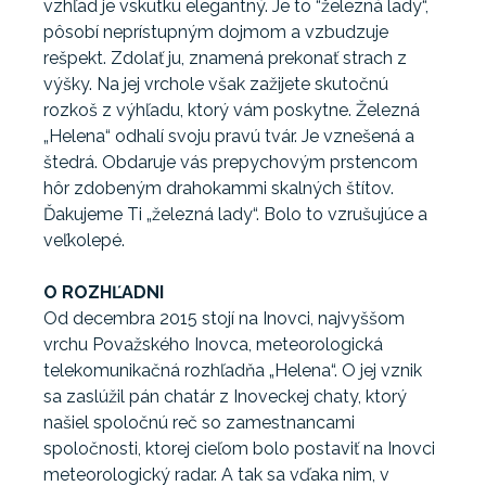
vzhľad je vskutku elegantný. Je to “železná lady“,
pôsobí neprístupným dojmom a vzbudzuje
rešpekt. Zdolať ju, znamená prekonať strach z
výšky. Na jej vrchole však zažijete skutočnú
rozkoš z výhľadu, ktorý vám poskytne. Železná
„Helena“ odhalí svoju pravú tvár. Je vznešená a
štedrá. Obdaruje vás prepychovým prstencom
hôr zdobeným drahokammi skalných štítov.
Ďakujeme Ti „železná lady“. Bolo to vzrušujúce a
veľkolepé.
O ROZHĽADNI
Od decembra 2015 stojí na Inovci, najvyššom
vrchu Považského Inovca, meteorologická
telekomunikačná rozhľadňa „Helena“. O jej vznik
sa zaslúžil pán chatár z Inoveckej chaty, ktorý
našiel spoločnú reč so zamestnancami
spoločnosti, ktorej cieľom bolo postaviť na Inovci
meteorologický radar. A tak sa vďaka nim, v