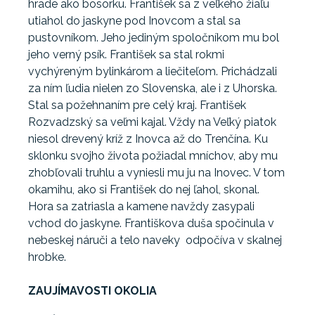
hrade ako bosorku. František sa z veľkého žiaľu
utiahol do jaskyne pod Inovcom a stal sa
pustovníkom. Jeho jediným spoločníkom mu bol
jeho verný psík. František sa stal rokmi
vychýreným bylinkárom a liečiteľom. Prichádzali
za ním ľudia nielen zo Slovenska, ale i z Uhorska.
Stal sa požehnaním pre celý kraj. František
Rozvadzský sa veľmi kajal. Vždy na Veľký piatok
niesol drevený kríž z Inovca až do Trenčína. Ku
sklonku svojho života požiadal mníchov, aby mu
zhobľovali truhlu a vyniesli mu ju na Inovec. V tom
okamihu, ako si František do nej ľahol, skonal.
Hora sa zatriasla a kamene navždy zasypali
vchod do jaskyne. Františkova duša spočinula v
nebeskej náruči a telo naveky odpočíva v skalnej
hrobke.
ZAUJÍMAVOSTI OKOLIA