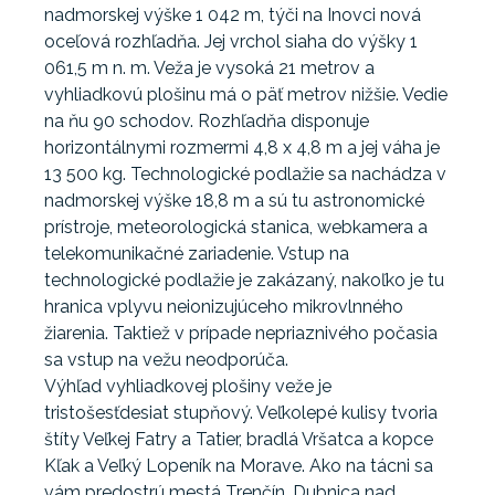
nadmorskej výške 1 042 m, týči na Inovci nová
oceľová rozhľadňa. Jej vrchol siaha do výšky 1
061,5 m n. m. Veža je vysoká 21 metrov a
vyhliadkovú plošinu má o päť metrov nižšie. Vedie
na ňu 90 schodov. Rozhľadňa disponuje
horizontálnymi rozmermi 4,8 x 4,8 m a jej váha je
13 500 kg. Technologické podlažie sa nachádza v
nadmorskej výške 18,8 m a sú tu astronomické
prístroje, meteorologická stanica, webkamera a
telekomunikačné zariadenie. Vstup na
technologické podlažie je zakázaný, nakoľko je tu
hranica vplyvu neionizujúceho mikrovlnného
žiarenia. Taktiež v prípade nepriaznivého počasia
sa vstup na vežu neodporúča.
Výhľad vyhliadkovej plošiny veže je
tristošesťdesiat stupňový. Veľkolepé kulisy tvoria
štíty Veľkej Fatry a Tatier, bradlá Vršatca a kopce
Kľak a Veľký Lopeník na Morave. Ako na tácni sa
vám predostrú mestá Trenčín, Dubnica nad