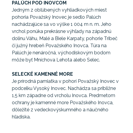
PALÚCH POD INOVCOM
Jedným z obľúbených vyhliadkových miest
pohoria Považský Inovec je sedlo Palúch
nachádzajúce sa vo výške 1 004 m n. m. Jeho
vrchol ponúka prekrásne výhľady na západnú
dolinu Váhu, Malé a Biele Karpaty, pohorie Tribeč
či južný hrebeň Považského Inovca. Túra na
Palúch je nenáročná, východiskovým bodom
môže byť Mníchova Lehota alebo Selec.
SELECKÉ KAMENNÉ MORE
Je prírodná pamiatka v pohorí Považský Inovec v
podcelku Vysoký Inovec. Nachádza sa približne
1,5 km západne od vrcholu Inovca. Predmetom
ochrany je kamenné more Považského Inovca,
dôležité z vedeckovýskumného a náučného
hľadiska.