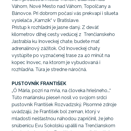
Váhom, Nové Mesto nad Váhom, Topoľčany a
Bánovce. Pri dobrom počasí vás prekvapí i silueta
vysielača „Kamzík“ v Bratislave.
Prístup k rozhľadni je jasne daný. Z deväť
kilometrov dlhej cesty vedúcej z Trenčianskeho
Jastrabia ku Inoveckej chate, budete mať
adrenalínový zážitok. Od Inoveckej chaty
vystúpite po vyznačenej trase za 40 minút na
kopec Inovec, na ktorom je vybudovaná i
rozhľadňa. Túra je stredne náročná.
PUSTOVNÍK FRANTIŠEK
„Ó Mária, pozri na mňa, na človeka hriešneho...“
Túto mariánsku pieseň nosil vo svojom srdci
pustovník František Rozvadzský. Písomné zdroje
uvádzajú, že František bol zeman, ktorý v
mladosti nešťastnou náhodou zapríčinil, že jeho
snúbenicu Evu Sokolskú upálili na Trenčianskom