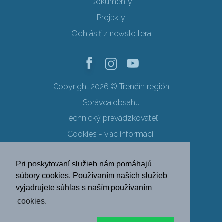
Dokumenty
Projekty
Odhlásiť z newslettera
Copyright 2026 © Trenčín región
Správca obsahu
Technický prevádzkovateľ
Cookies - viac informácií
Obchodné podmienky
Pri poskytovaní služieb nám pomáhajú
Ochrana osobných údajov
súbory cookies. Používaním našich služieb
vyjadrujete súhlas s naším používaním
SK
EN
DE
PL
cookies.
FR
RU
HU
UK