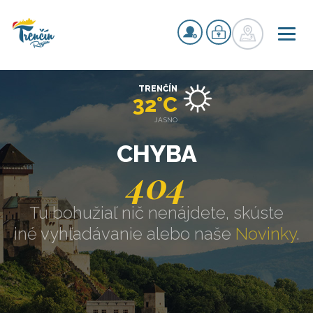
TRENČÍN
32°C
JASNO
CHYBA
404
Tu bohužiaľ nič nenájdete, skúste
iné vyhľadávanie alebo naše
Novinky
.