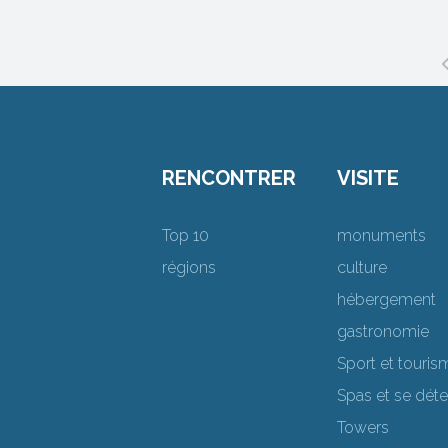
RENCONTRER
VISITE
Top 10
monuments
régions
culture
hébergement
gastronomie
Sport et touris
Spas et se dét
Towers