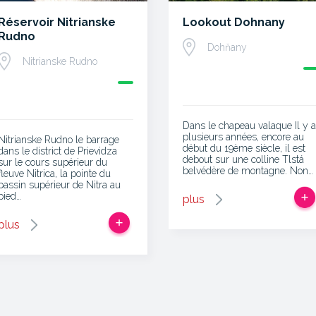
Réservoir Nitrianske
Lookout Dohnany
Rudno
Dohňany
Nitrianske Rudno
Dans le chapeau valaque Il y a
plusieurs années, encore au
Nitrianske Rudno le barrage
début du 19ème siècle, il est
dans le district de Prievidza
debout sur une colline Tlstá
sur le cours supérieur du
belvédère de montagne. Non…
fleuve Nitrica, la pointe du
bassin supérieur de Nitra au
pied…
plus
plus