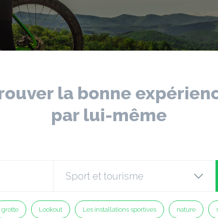
rouver la bonne expérien
par lui-même
grotte
Lookout
Les installations sportives
nature