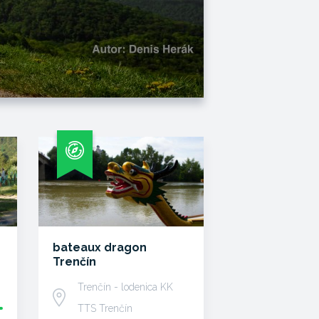
bateaux dragon
Trenčín
Trenčín - lodenica KK
TTS Trenčín