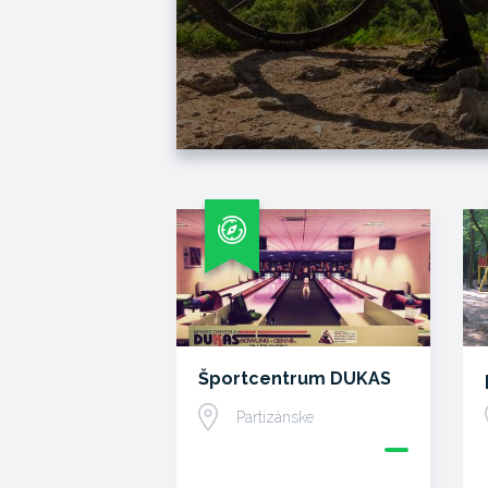
Športcentrum DUKAS
Partizánske