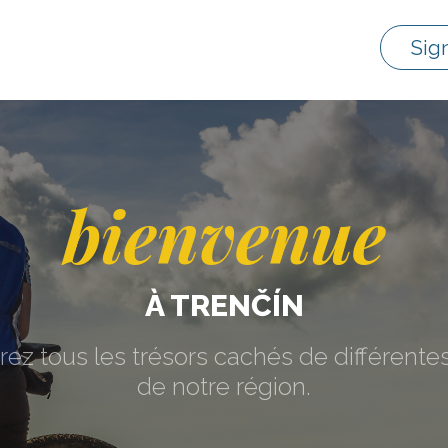
Sig
bienvenue
À TRENČÍN
ez tous les trésors cachés de différentes
de notre région.