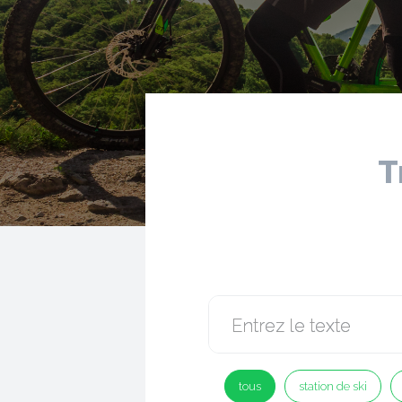
T
tous
station de ski