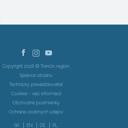
Copyright 2026 © Trenčín región
Správca obsahu
Technický prevádzkovateľ
Cookies - viac informácií
Obchodné podmienky
Ochrana osobných údajov
SK
EN
DE
PL