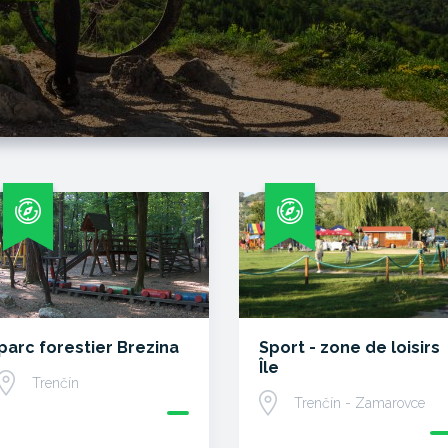
parc forestier Brezina
Sport - zone de loisirs
Île
Trenčín
Trenčín - Zamarovce