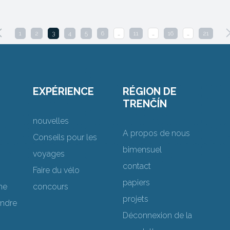
1
2
3
4
5
6
…
11
…
16
…
21
EXPÉRIENCE
RÉGION DE
TRENČÍN
nouvelles
A propos de nous
Conseils pour les
bimensuel
voyages
contact
Faire du vélo
papiers
me
concours
projets
endre
Déconnexion de la