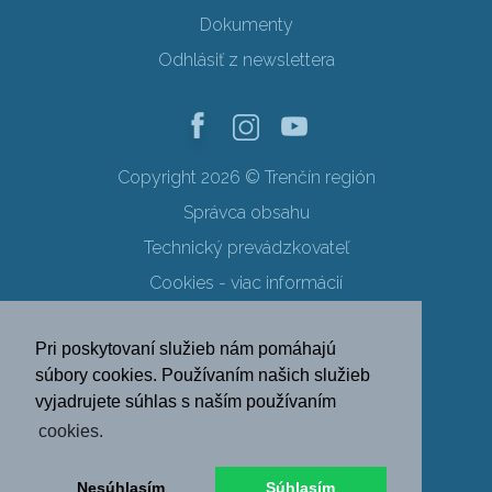
Dokumenty
Odhlásiť z newslettera
Copyright 2026 © Trenčín región
Správca obsahu
Technický prevádzkovateľ
Cookies - viac informácií
Obchodné podmienky
Pri poskytovaní služieb nám pomáhajú
Ochrana osobných údajov
súbory cookies. Používaním našich služieb
vyjadrujete súhlas s naším používaním
SK
EN
DE
PL
cookies.
FR
RU
HU
UK
Nesúhlasím
Súhlasím