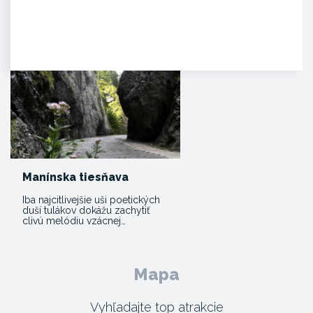
Zámok Bojnice
HISTÓRIA. Prvá písomná
zmienka o existencii hradu je z
roku 1113 v listine zoborského…
Manínska tiesňava
Iba najcitlivejšie uši poetických
duší tulákov dokážu zachytiť
clivú melódiu vzácnej…
Mapa
Vyhľadajte top atrakcie