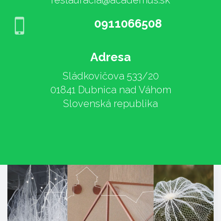
restauracia@academus.sk
0911066508
Adresa
Sládkovičova 533/20
01841 Dubnica nad Váhom
Slovenská republika