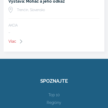
Výstava: Moháč a jeho odkaz
Trenčín, Slovensko
AKCIA
…
Viac
SPOZNAJTE
Top 10
Regióny