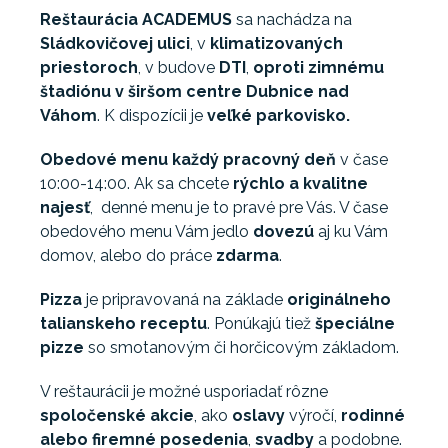
Reštaurácia ACADEMUS
sa nachádza na
Sládkovičovej ulici
, v
klimatizovaných
priestoroch
, v budove
DTI
,
oproti zimnému
štadiónu v širšom centre Dubnice nad
Váhom
. K dispozícii je
veľké parkovisko.
Obedové menu každý pracovný deň
v čase
10:00-14:00. Ak sa chcete
rýchlo a kvalitne
najesť
, denné menu je to pravé pre Vás. V čase
obedového menu Vám jedlo
dovezú
aj ku Vám
domov, alebo do práce
zdarma
.
Pizza
je pripravovaná na základe
originálneho
talianskeho receptu
. Ponúkajú tiež
špeciálne
pizze
so smotanovým či horčicovým základom.
V reštaurácii je možné usporiadať rôzne
spoločenské akcie
, ako
oslavy
výročí,
rodinné
alebo firemné posedenia
,
svadby
a podobne.