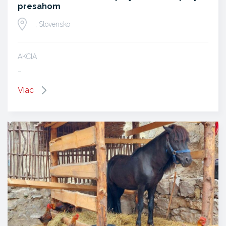
presahom
, Slovensko
AKCIA
…
Viac