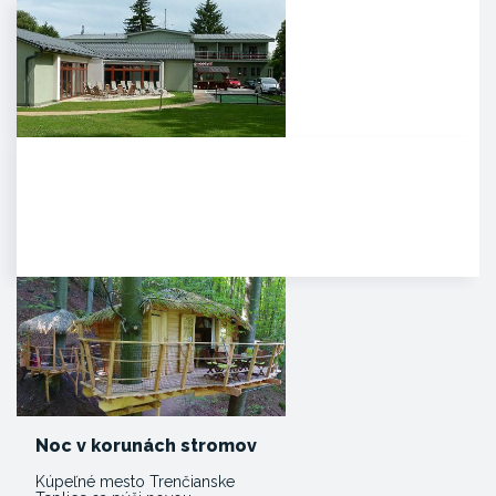
Agropenzión Adam
Oddych v prekrásnom
prírodnom prostredí
myjavských kopaníc. . Strávte
víkend v…
Noc v korunách stromov
Kúpeľné mesto Trenčianske