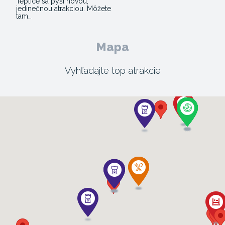
Teplice sa pýši novou,
jedinečnou atrakciou. Môžete
tam…
Mapa
Vyhľadajte top atrakcie