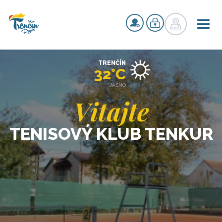
TRENČÍN
32°C
JASNO
Vitajte
TENISOVÝ KLUB TENKUR