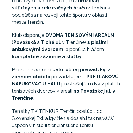
tenisovým zväzom s cieľom
združovať
súťažných a rekreačných hráčov tenisu
a
podieľať sa na rozvoji tohto športu v oblasti
mesta Trenčín.
Klub disponuje
DVOMA TENISOVÝMI AREÁLMI
(
Považská
a
Tichá ul
. v Trenčíne)
s piatimi
antukovými dvorcami
a ponúka hráčom
kompletné zázemie a služby
.
Pre zabezpečenie
celoročnej prevádzky
, v
zimnom období
prevádzkujeme
PRETLAKOVÚ
NAFUKOVACIU HALU
prestrešujúcu dva z piatich
tenisových dvorcov v areáli
na Považskej ul. v
Trenčíne
.
Tenistky TK TENKUR Trenčín postúpili do
Slovenskej Extraligy žien a dosiahli tak najväčší
úspech v histórii trenčianskeho tenisu
reprezentujúc mesto Trenčín.