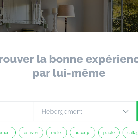
rouver la bonne expérien
par lui-même
ement
pension
motel
auberge
piaule
cotta