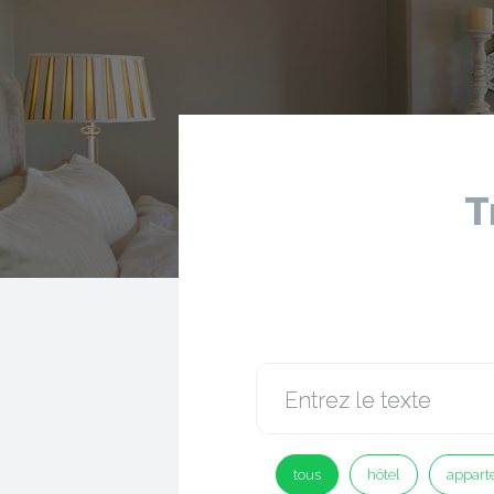
T
tous
hôtel
appart