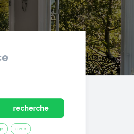
ce
recherche
ge
camp