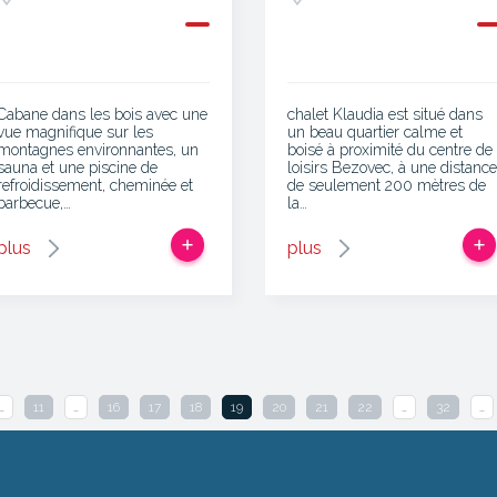
Cabane dans les bois avec une
chalet Klaudia est situé dans
vue magnifique sur les
un beau quartier calme et
montagnes environnantes, un
boisé à proximité du centre de
sauna et une piscine de
loisirs Bezovec, à une distance
refroidissement, cheminée et
de seulement 200 mètres de
barbecue,…
la…
plus
plus
…
11
…
16
17
18
19
20
21
22
…
32
…