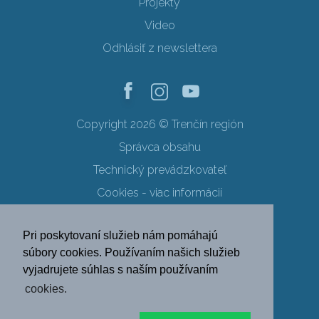
Projekty
Video
Odhlásiť z newslettera
Copyright 2026 © Trenčín región
Správca obsahu
Technický prevádzkovateľ
Cookies - viac informácií
Obchodné podmienky
Pri poskytovaní služieb nám pomáhajú
Ochrana osobných údajov
súbory cookies. Používaním našich služieb
vyjadrujete súhlas s naším používaním
SK
EN
DE
PL
cookies.
FR
RU
HU
UK