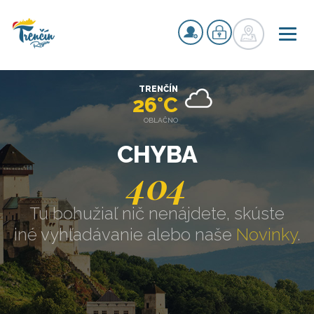
TRENČÍN
26°C
OBLAČNO
CHYBA
404
Tu bohužiaľ nič nenájdete, skúste
iné vyhľadávanie alebo naše
Novinky
.