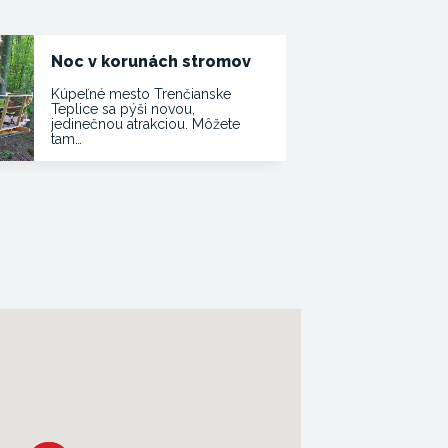
Noc v korunách stromov
Kúpeľné mesto Trenčianske
Teplice sa pýši novou,
jedinečnou atrakciou. Môžete
tam…