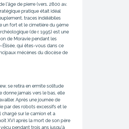
e l'âge de pierre (vers. 2800 av.
atégique pratique était idéal
euplement. traces indélébiles
 un fort et le cimetière du 9ème
archéologique (de r. 1995) est une
tion de Moravie pendant les
é-Élisée, qui êtes-vous dans ce
principaux mécènes du diocèse de
w, se retira en ermite solitude
ne donne jamais vers le bas, elle
availler. Après une journée de
lie par des robots excessifs et le
l chargé sur le camion et a
enoît XVI après la mort de son père
a vécu pendant trois ans jusqu'à