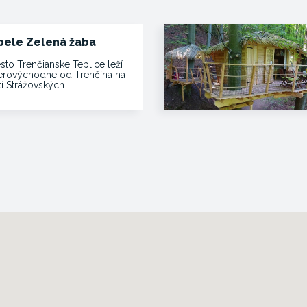
pele Zelená žaba
sto Trenčianske Teplice leží
erovýchodne od Trenčína na
tí Strážovských…