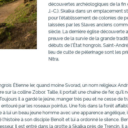
découvertes archéologiques de la fin d
J.-C.). Skalka dans un emplacement str
pour l'établissement de colonies de p
laissées par les Slaves anciens comme
siècle. La dernière église découverte 
preuve de la survie de la grande tradi
débuts de l'État hongrois. Saint-Andr
lieu de culte de pèlerinage sont les 
Nitra.
ngrois Étienne Ier, quand moine Svorad, un nom religieux Andre
ur la colline Zobor. Taille, il portait une chaîne de fer, qu'il 
Toujours il a gardé le jeûne, manger très peu et ne cesse de tr
e entouré par les roseaux pointus. Une fois dans la forêt affaib
nue à lui un beau jeune homme avec une apparence angélique, i
 l'histoire à son disciple Benoît et lui a ordonné le silence. B
sseur. Il est entré dans la grotte à Skalka près de Trencin. Il 