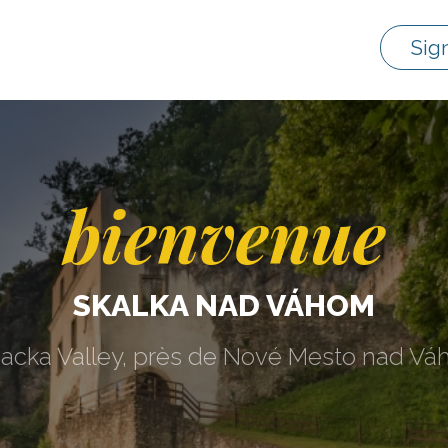
Sig
bienvenue
SKALKA NAD VÁHOM
acka Valley, près de Nové Mesto nad V