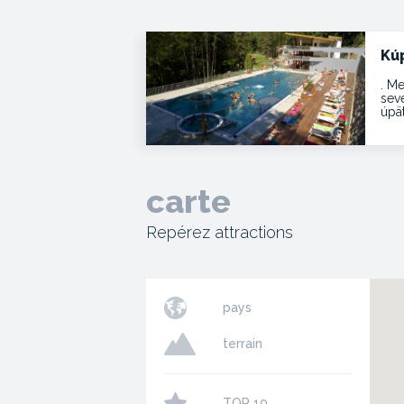
Kú
. Me
sev
úpä
carte
Repérez attractions
pays
terrain
TOP 10