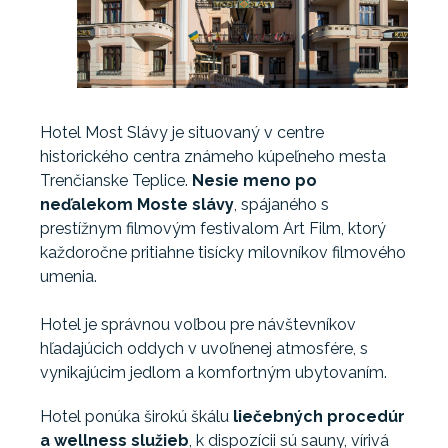
Hotel Most Slávy je situovaný v centre
historického centra známeho kúpeľneho mesta
Trenčianske Teplice.
Nesie meno po
neďalekom Moste slávy
, spájaného s
prestížnym filmovým festivalom Art Film, ktorý
každoročne pritiahne tisícky milovníkov filmového
umenia.
Hotel je správnou voľbou pre návštevníkov
hľadajúcich oddych v uvoľnenej atmosfére, s
vynikajúcim jedlom a komfortným ubytovaním.
Hotel ponúka širokú škálu
liečebných procedúr
a wellness služieb
, k dispozícii sú sauny, vírivá