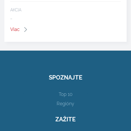
AKCIA
…
Viac
SPOZNAJTE
Top 10
Regióny
ZAŽITE