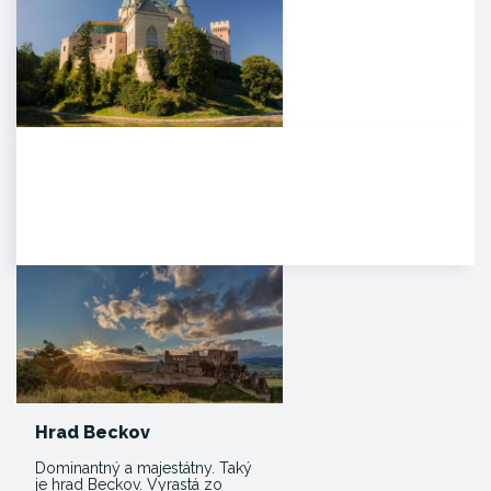
Zámok Bojnice
HISTÓRIA. Prvá písomná
zmienka o existencii hradu je z
roku 1113 v listine zoborského…
Hrad Beckov
Dominantný a majestátny. Taký
je hrad Beckov. Vyrastá zo