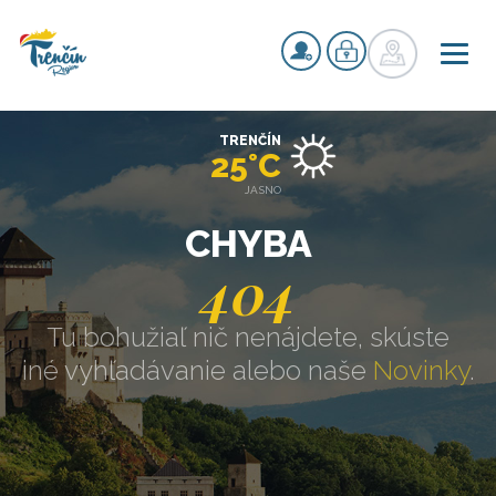
TRENČÍN
25°C
JASNO
CHYBA
404
Tu bohužiaľ nič nenájdete, skúste
iné vyhľadávanie alebo naše
Novinky
.