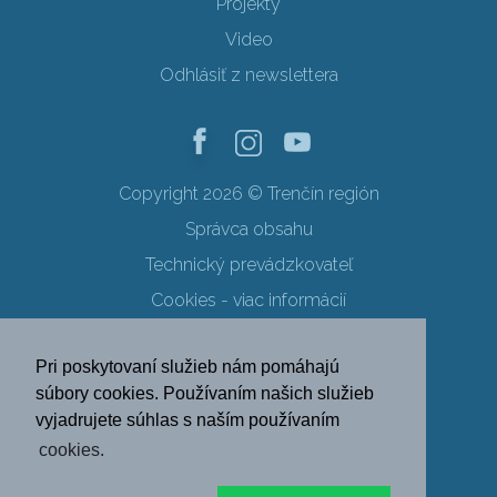
Projekty
Video
Odhlásiť z newslettera
Copyright 2026 © Trenčín región
Správca obsahu
Technický prevádzkovateľ
Cookies - viac informácií
Obchodné podmienky
Pri poskytovaní služieb nám pomáhajú
Ochrana osobných údajov
súbory cookies. Používaním našich služieb
vyjadrujete súhlas s naším používaním
SK
EN
DE
PL
cookies.
FR
RU
HU
UK