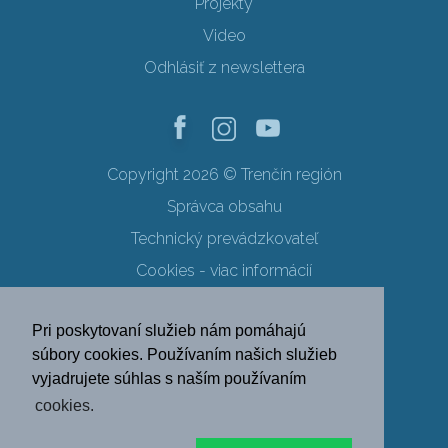
Projekty
Video
Odhlásiť z newslettera
Copyright 2026 © Trenčín región
Správca obsahu
Technický prevádzkovateľ
Cookies - viac informácií
Obchodné podmienky
Pri poskytovaní služieb nám pomáhajú
Ochrana osobných údajov
súbory cookies. Používaním našich služieb
vyjadrujete súhlas s naším používaním
SK
EN
DE
PL
cookies.
FR
RU
HU
UK