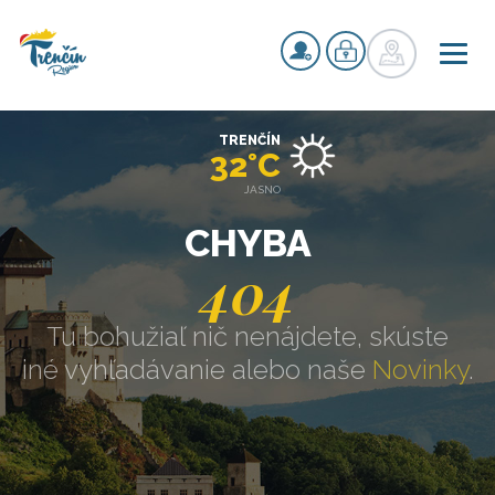
TRENČÍN
32°C
JASNO
CHYBA
404
Tu bohužiaľ nič nenájdete, skúste
iné vyhľadávanie alebo naše
Novinky
.