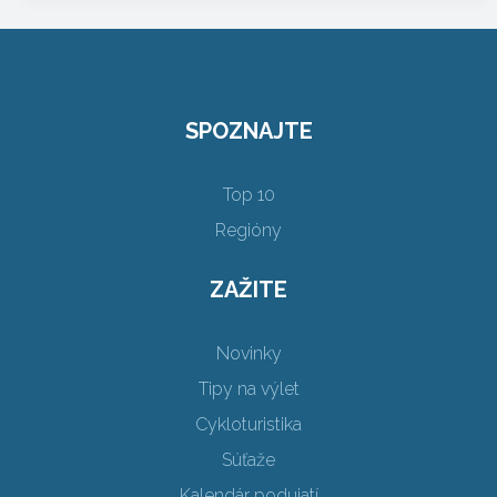
SPOZNAJTE
Top 10
Regióny
ZAŽITE
Novinky
Tipy na výlet
Cykloturistika
Súťaže
Kalendár podujatí