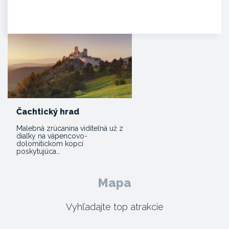
zmienka o existencii hradu je z
roku 1113 v listine zoborského…
Čachtický hrad
Malebná zrúcanina viditeľná už z
diaľky na vápencovo-
dolomitickom kopci
poskytujúca…
Mapa
Vyhľadajte top atrakcie