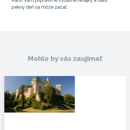
Ráno Vám pripravíme výdatné raňajky a ďalší
pekný deň sa môže začať.
Mohlo by vás zaujímať
Zámok Bojnice
HISTÓRIA. Prvá písomná