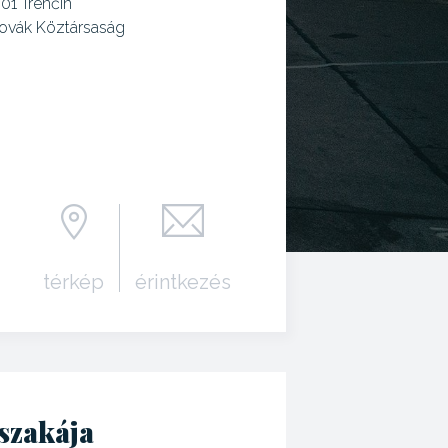
 01 Trenčín
ovák Köztársaság
térkép
érintkezés
szakája