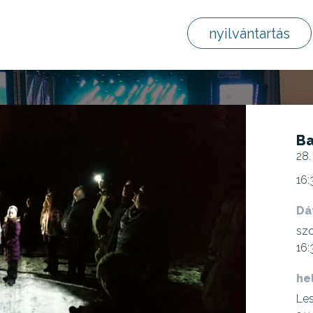
nyilvántartás
Ba
28.
16:
Dá
szo
16:
he
Les