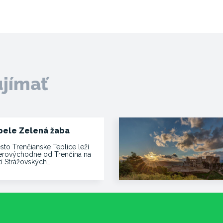
ujímať
pele Zelená žaba
sto Trenčianske Teplice leží
erovýchodne od Trenčína na
tí Strážovských…