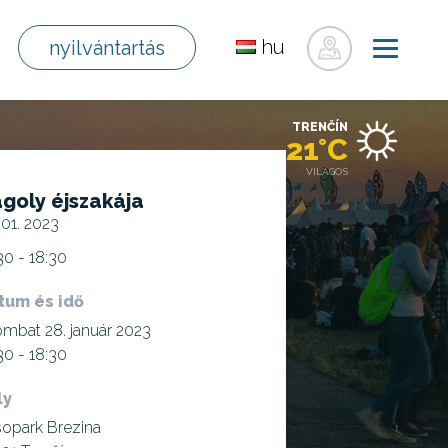
hu
nyilvántartás
sk
en
TRENČÍN
de
21°C
pl
VILÁGOS
goly éjszakája
fr
 01. 2023
ru
30 - 18:30
uk
tum és idő
mbat 28. január 2023
30 - 18:30
ly
opark Brezina