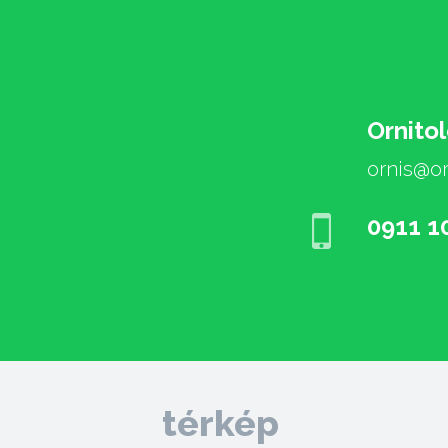
Ornito
ornis@or
0911 1
térkép