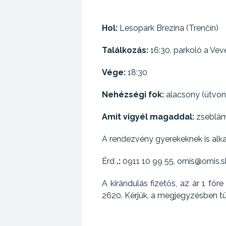
Hol:
Lesopark Brezina (Trenčín)
Találkozás:
16:30, parkoló a Vev
Vége:
18:30
Nehézségi fok:
alacsony (útvona
Amit vigyél magaddal:
zseblámp
A rendezvény gyerekeknek is alk
Érd
.:
0911 10 99 55, ornis@ornis.s
A kirándulás fizetős, az ár 1 f
2620. Kérjük, a megjegyzésben tü