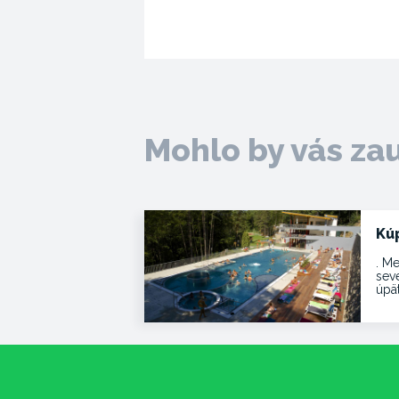
Mohlo by vás za
Kú
. Me
sev
úpä