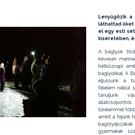
Lenyűgözik a
láthattad őke
el egy esti sé
kíséretében, é
A baglyok tito
kevesen menne
hétköznapi emb
baglyokkal. A Ba
eljussunk a b
félelem nélkül 
tanuljunk v
állatcsoportr
türelemmel több
amint a fejünk f
bagolyéjszak
gyermekek szá