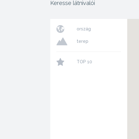
Keresse látnivalói
ország
terep
TOP 10