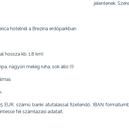
jelentenek. Szere
erica hotelnél a Brezina erdőparkban
l hossza kb. 1,8 km)
a, nagyon meleg ruha, sok álló (!)
almas
k
őre 5 EUR. számú banki átutalással fizetendő. IBAN formá
ntesse fel számlázási adatait.