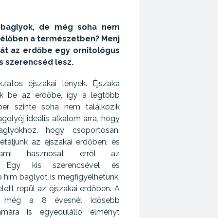
 baglyok, de még soha nem
t élőben a természetben? Menj
tát az erdőbe egy ornitológus
s szerencséd lesz.
kzatos éjszakai lények. Éjszaka
k be az erdőbe, így a legtöbb
er szinte soha nem találkozik
golyéj ideális alkalom arra, hogy
aglyokhoz, hogy csoportosan,
sétáljunk az éjszakai erdőben, és
alami hasznosat erről az
ól. Egy kis szerencsével és
 hím baglyot is megfigyelhetünk,
elett repül az éjszakai erdőben. A
ák még a 8 évesnél idősebb
mára is egyedülálló élményt