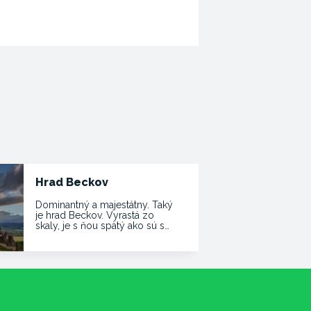
Hrad Beckov
Dominantný a majestátny. Taký
je hrad Beckov. Vyrastá zo
skaly, je s ňou spätý ako sú s…