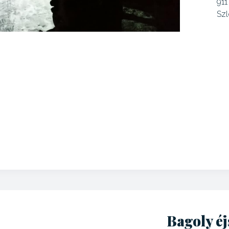
911
Szl
Bagoly éj