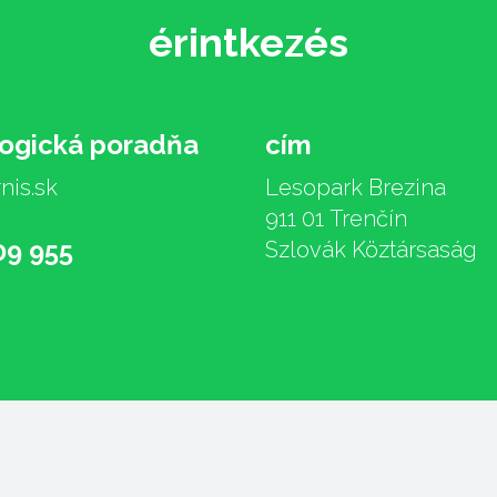
érintkezés
logická poradňa
cím
nis.sk
Lesopark Brezina
911 01 Trenčín
09 955
Szlovák Köztársaság