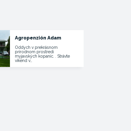
Agropenzión Adam
Oddych v prekrásnom
prírodnom prostredí
myjavských kopaníc. . Strávte
víkend v…