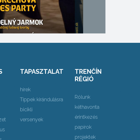
S
TAPASZTALAT
TRENČÍN
RÉGIÓ
hírek
Rólunk
Tippek kirándulásra
kéthavonta
bicikli
érintkezés
zet
versenyek
papírok
mus
projektek
s