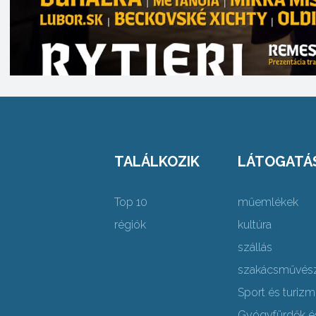
TALÁLKOZIK
LÁTOGATÁ
Top 10
műemlékek
régiók
kultúra
szállás
szakácsművés
Sport és turiz
Gyógyfürdők é