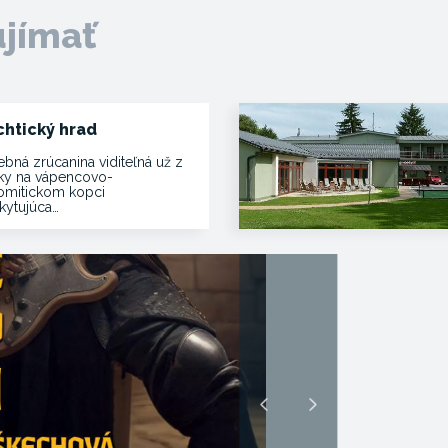
ujímať
chtický hrad
ebná zrúcanina viditeľná už z
ľky na vápencovo-
omitickom kopci
kytujúca…