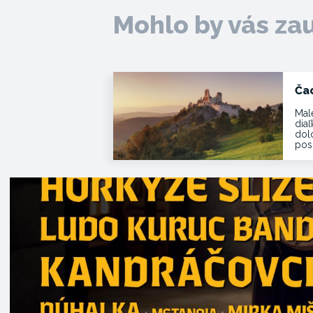
Mohlo by vás za
Ča
Mal
dia
dol
pos