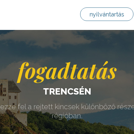
nyilvántartás
fogadtatás
TRENCSÉN
ezze fel a rejtett kincsek különböző része
régióban.