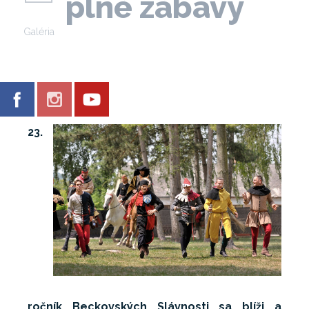
plné zábavy
Galéria
23.
ročník Beckovských Slávnosti sa blíži a