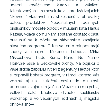
údermi kováčskeho kladiva a výkrikmi
talentovaných remeselníkov predvádzajúcich
šikovnosť vlastných rúk stelesnenú v obrovskej
palete produktov. Neposlušných rodinných
príslušníkov môžete odložiť v mučiarni kata Hanuš
Rázela, vďaka čomu vám zostane dostatok času
presunúť sa k pódiu na slávnostné zahájenie
hlavného programu. O ten sa tento rok postarajú
kapely a interpreti Metanoia, Lubor.sk, Mirka
Miškechová, Ludo Kuruc Band, No Name,
Horkýže Slíže a Beckovské Xichty. Na bojisku o
vaše srdcia zabojujú rytieri z agentúry Hector, ktorí
si pripravili bohatý program, v rámci ktorého vás
vezmú aj na skutočnú cestu do minulosti
pomocou svojho stroja času. V parku na malých aj
veľkých čaká bábkové divadlo, kaukliarsky
workshop, a vo večerných hodinách aj magická
ohňová show.