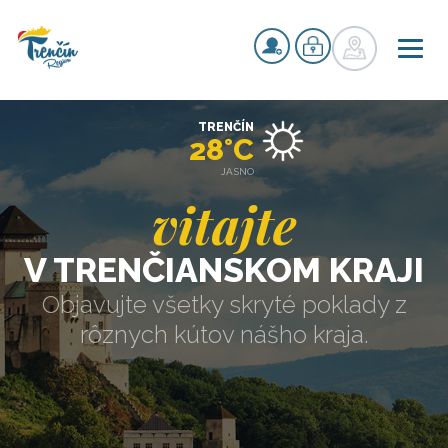
TRENČÍN
28°C
JASNO
vitajte
V TRENČIANSKOM KRAJI
Objavujte všetky skryté poklady z
rôznych kútov nášho kraja.