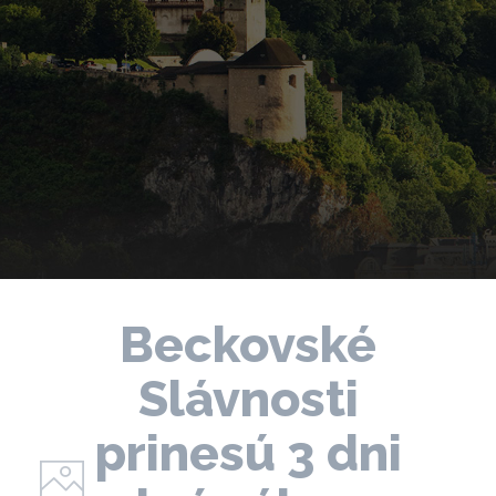
Beckovské
Slávnosti
prinesú 3 dni