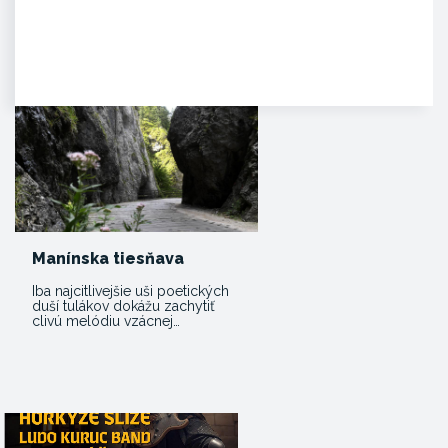
Agropenzión Adam
Oddych v prekrásnom
prírodnom prostredí
myjavských kopaníc. . Strávte
víkend v…
Manínska tiesňava
Iba najcitlivejšie uši poetických
duší tulákov dokážu zachytiť
clivú melódiu vzácnej…