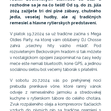
rozhodne sa je na čo tešiť! Od 19. do 21. júla
2024 zažijete tri dni plné zábavy, chutného
jedla, veselej hudby, ale aj tradičných
remesiel a hlavne rytierskych predstavení.
V piatok 19.7.2024 sa už tradične začína s Mega
Oldies Party, na ktorej vám obľúbený DJ Chosse
zahrá „všechny hity vášho mládí“. Pod
rozsvieteným Beckovským hradom si tak môžete
v nostalgickom opojení zaspomínať na časy, kedy
meče ešte nemali bluetooth, kone GPS, a jedinou
sociálnou sieťou bol večerný táborák s priateľmi.
V sobotu 20.7.2024 vás po prehýrenej noci
prebudia prenikavé vône, ktoré ranný vánok
odveje z remeselného jarmoku a stredovekej
kuchyne v rytierskom tábore do celého chotára.
Zvuk rozpáleného oleja a kompresorov tlačiacich
vzduch do pivných píp sa tradične premiesi s