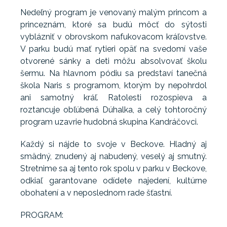
Nedeľný program je venovaný malým princom a
princeznám, ktoré sa budú môcť do sýtosti
vyblázniť v obrovskom nafukovacom kráľovstve.
V parku budú mať rytieri opäť na svedomí vaše
otvorené sánky a deti môžu absolvovať školu
šermu. Na hlavnom pódiu sa predstaví tanečná
škola Naris s programom, ktorým by nepohrdol
ani samotný kráľ. Ratolesti rozospieva a
roztancuje obľúbená Dúhalka, a celý tohtoročný
program uzavrie hudobná skupina Kandráčovci.
Každý si nájde to svoje v Beckove. Hladný aj
smädný, znudený aj nabudený, veselý aj smutný.
Stretnime sa aj tento rok spolu v parku v Beckove,
odkiaľ garantovane odídete najedení, kultúrne
obohatení a v neposlednom rade šťastní.
PROGRAM: