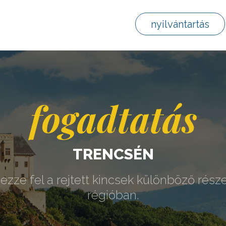
nyilvántartás
fogadtatás
TRENCSÉN
ezze fel a rejtett kincsek különböző része
régióban.