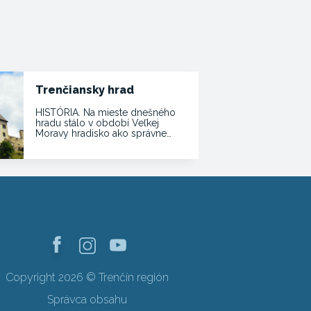
Trenčiansky hrad
HISTÓRIA. Na mieste dnešného
hradu stálo v období Veľkej
Moravy hradisko ako správne…
Copyright 2026 © Trenčín región
Správca obsahu