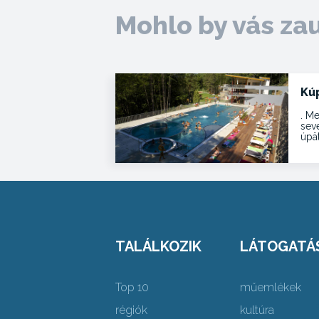
Mohlo by vás za
Kú
. Me
sev
úpä
TALÁLKOZIK
LÁTOGATÁ
Top 10
műemlékek
régiók
kultúra