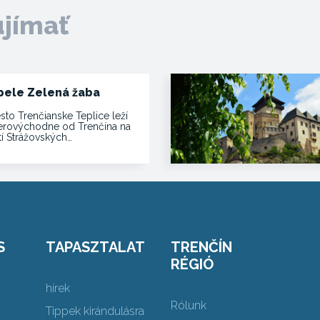
ujímať
pele Zelená žaba
sto Trenčianske Teplice leží
erovýchodne od Trenčína na
tí Strážovských…
S
TAPASZTALAT
TRENČÍN
RÉGIÓ
hírek
Rólunk
Tippek kirándulásra