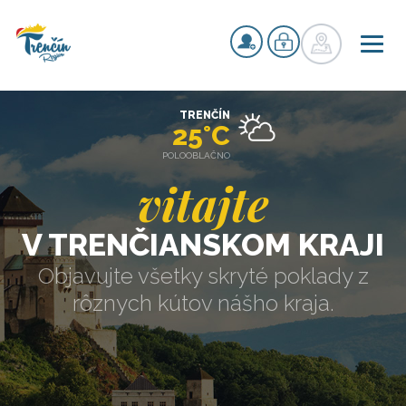
TRENČÍN
25°C
POLOOBLAČNO
vitajte
V TRENČIANSKOM KRAJI
Objavujte všetky skryté poklady z
rôznych kútov nášho kraja.