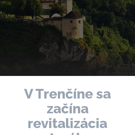
V Trenčíne sa
začína
revitalizácia