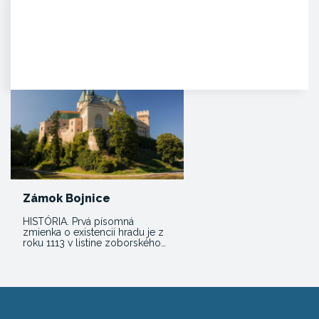
Trenčiansky hrad
HISTÓRIA. Na mieste dnešného
hradu stálo v období Veľkej
Moravy hradisko ako správne…
Zámok Bojnice
HISTÓRIA. Prvá písomná
zmienka o existencii hradu je z
roku 1113 v listine zoborského…