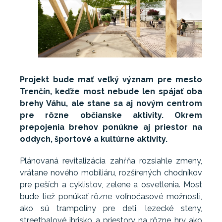
Projekt bude mať veľký význam pre mesto
Trenčín, keďže most nebude len spájať oba
brehy Váhu, ale stane sa aj novým centrom
pre rôzne občianske aktivity. Okrem
prepojenia brehov ponúkne aj priestor na
oddych, športové a kultúrne aktivity.
Plánovaná revitalizácia zahŕňa rozsiahle zmeny,
vrátane nového mobiliáru, rozšírených chodníkov
pre peších a cyklistov, zelene a osvetlenia. Most
bude tiež ponúkať rôzne voľnočasové možnosti,
ako sú trampolíny pre deti, lezecké steny,
streetbalové ihrisko a priestory na rôzne hry ako