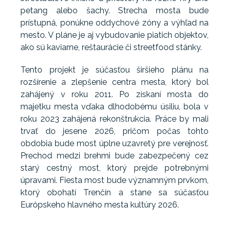
petang alebo šachy. Strecha mosta bude
prístupná, ponúkne oddychové zóny a výhľad na
mesto. V pláne je aj vybudovanie piatich objektov,
ako sú kaviarne, reštaurácie či streetfood stánky.
Tento projekt je súčasťou širšieho plánu na
rozšírenie a zlepšenie centra mesta, ktorý bol
zahájený v roku 2011. Po získaní mosta do
majetku mesta vďaka dlhodobému úsiliu, bola v
roku 2023 zahájená rekonštrukcia. Práce by mali
trvať do jesene 2026, pričom počas tohto
obdobia bude most úplne uzavretý pre verejnosť.
Prechod medzi brehmi bude zabezpečený cez
starý cestný most, ktorý prejde potrebnými
úpravami. Fiesta most bude významným prvkom,
ktorý obohatí Trenčín a stane sa súčasťou
Európskeho hlavného mesta kultúry 2026.