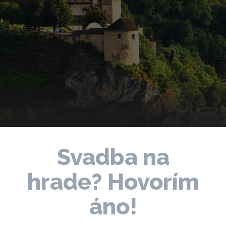
Svadba na
hrade? Hovorím
áno!