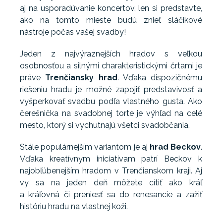
aj na usporadúvanie koncertov, len si predstavte,
ako na tomto mieste budú znieť sláčikové
nástroje počas vašej svadby!
Jeden z najvýraznejších hradov s veľkou
osobnosťou a silnými charakteristickými črtami je
práve
Trenčiansky hrad
. Vďaka dispozičnému
riešeniu hradu je možné zapojiť predstavivosť a
vyšperkovať svadbu podľa vlastného gusta. Ako
čerešnička na svadobnej torte je výhľad na celé
mesto, ktorý si vychutnajú všetci svadobčania.
Stále populárnejším variantom je aj
hrad Beckov
.
Vďaka kreatívnym iniciatívam patrí Beckov k
najobľúbenejším hradom v Trenčianskom kraji. Aj
vy sa na jeden deň môžete cítiť ako kráľ
a kráľovná či preniesť sa do renesancie a zažiť
históriu hradu na vlastnej koži.