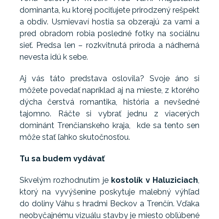
dominanta, ku ktorej pociťujete prirodzený rešpekt
a obdiv. Usmievaví hostia sa obzerajú za vami a
pred obradom robia posledné fotky na sociálnu
sieť. Predsa len – rozkvitnutá príroda a nádherná
nevesta idú k sebe.
Aj vás táto predstava oslovila? Svoje áno si
môžete povedať napríklad aj na mieste, z ktorého
dýcha čerstvá romantika, história a nevšedné
tajomno. Ráčte si vybrať jednu z viacerých
dominánt Trenčianskeho kraja, kde sa tento sen
môže stať ľahko skutočnosťou.
Tu sa budem vydávať
Skvelým rozhodnutím je
kostolík v Haluziciach
,
ktorý na vyvýšenine poskytuje malebný výhľad
do doliny Váhu s hradmi Beckov a Trenčín. Vďaka
neobyčajnému vizuálu stavby je miesto obľúbené