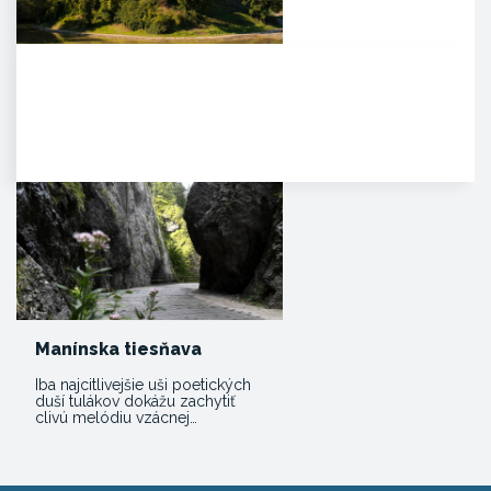
Zámok Bojnice
HISTÓRIA. Prvá písomná
zmienka o existencii hradu je z
roku 1113 v listine zoborského…
Manínska tiesňava
Iba najcitlivejšie uši poetických
duší tulákov dokážu zachytiť
clivú melódiu vzácnej…