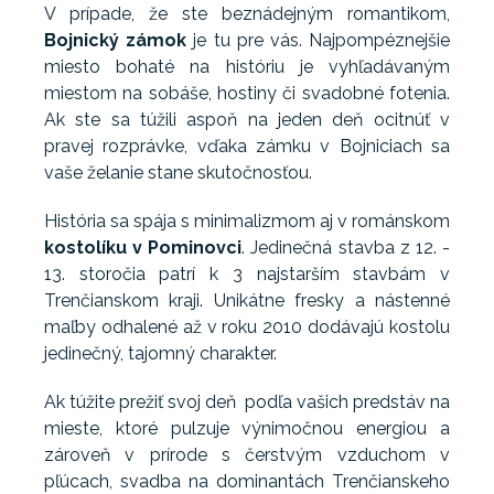
V prípade, že ste beznádejným romantikom,
Bojnický zámok
je tu pre vás. Najpompéznejšie
miesto bohaté na históriu je vyhľadávaným
miestom na sobáše, hostiny či svadobné fotenia.
Ak ste sa túžili aspoň na jeden deň ocitnúť v
pravej rozprávke, vďaka zámku v Bojniciach sa
vaše želanie stane skutočnosťou.
História sa spája s minimalizmom aj v románskom
kostolíku v Pominovci
. Jedinečná stavba z 12. -
13. storočia patrí k 3 najstarším stavbám v
Trenčianskom kraji. Unikátne fresky a nástenné
maľby odhalené až v roku 2010 dodávajú kostolu
jedinečný, tajomný charakter.
Ak túžite prežiť svoj deň podľa vašich predstáv na
mieste, ktoré pulzuje výnimočnou energiou a
zároveň v prírode s čerstvým vzduchom v
pľúcach, svadba na dominantách Trenčianskeho