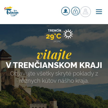
TRENČÍN
29°C
JASNO
vitajte
V TRENČIANSKOM KRAJI
Objavujte všetky skryté poklady z
rôznych kútov nášho kraja.