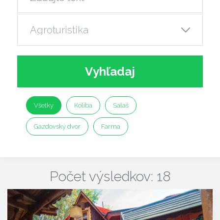
Vyhľadaj
Všetky
Koliba
Salaš
Gazdovský dvor
Farma
Počet výsledkov: 18