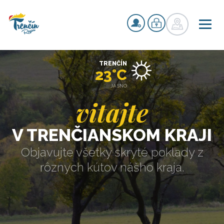
TRENČÍN
23°C
JASNO
vitajte
V TRENČIANSKOM KRAJI
Objavujte všetky skryté poklady z
rôznych kútov nášho kraja.