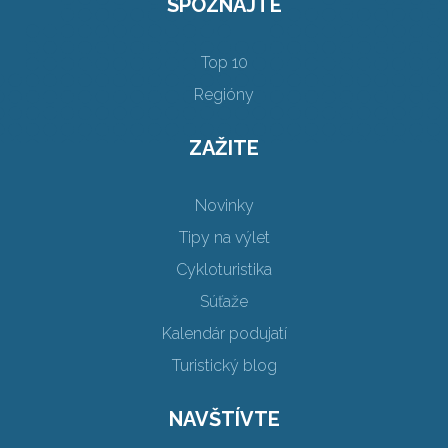
SPOZNAJTE
Top 10
Regióny
ZAŽITE
Novinky
Tipy na výlet
Cykloturistika
Súťaže
Kalendár podujatí
Turistický blog
NAVŠTÍVTE