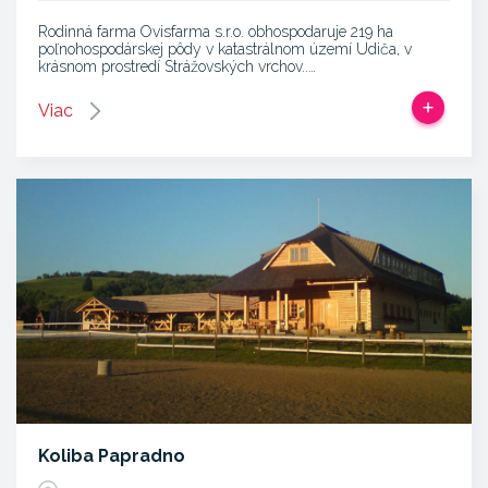
Rodinná farma Ovisfarma s.r.o. obhospodaruje 219 ha
poľnohospodárskej pôdy v katastrálnom území Udiča, v
krásnom prostredí Strážovských vrchov..…
Viac
Koliba Papradno