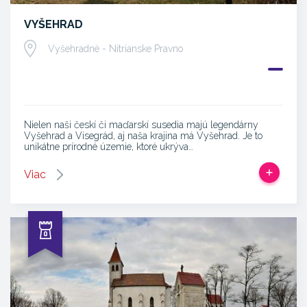
VYŠEHRAD
Vyšehradné - Nitrianske Pravno
Nielen naši českí či maďarskí susedia majú legendárny
Vyšehrad a Visegrád, aj naša krajina má Vyšehrad. Je to
unikátne prírodné územie, ktoré ukrýva…
Viac