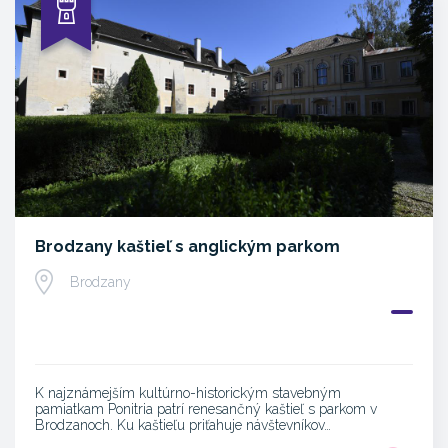
Brodzany kaštieľ s anglickým parkom
Brodzany
K najznámejším kultúrno-historickým stavebným
pamiatkam Ponitria patrí renesančný kaštieľ s parkom v
Brodzanoch. Ku kaštieľu priťahuje návštevníkov…