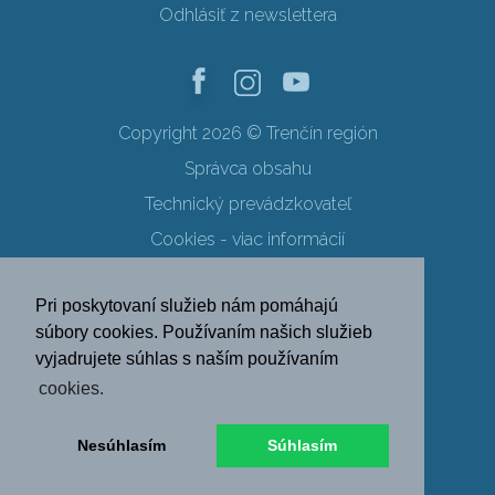
Odhlásiť z newslettera
Copyright 2026 © Trenčín región
Správca obsahu
Technický prevádzkovateľ
Cookies - viac informácií
Obchodné podmienky
Pri poskytovaní služieb nám pomáhajú
Ochrana osobných údajov
súbory cookies. Používaním našich služieb
vyjadrujete súhlas s naším používaním
SK
EN
DE
PL
cookies.
FR
RU
HU
UK
Nesúhlasím
Súhlasím