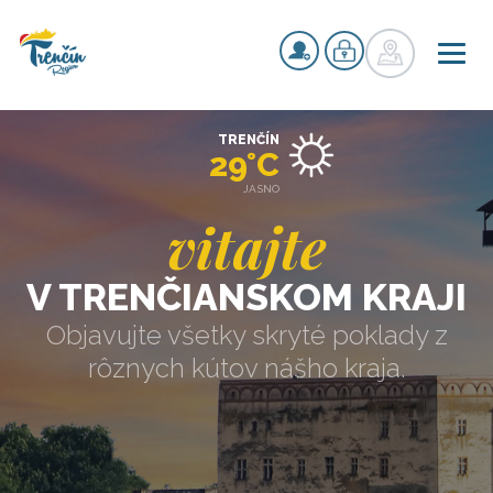
TRENČÍN
29°C
JASNO
vitajte
V TRENČIANSKOM KRAJI
Objavujte všetky skryté poklady z
rôznych kútov nášho kraja.