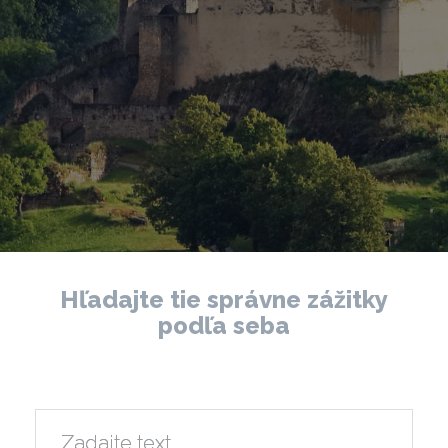
Hľadajte tie správne zážitky
podľa seba