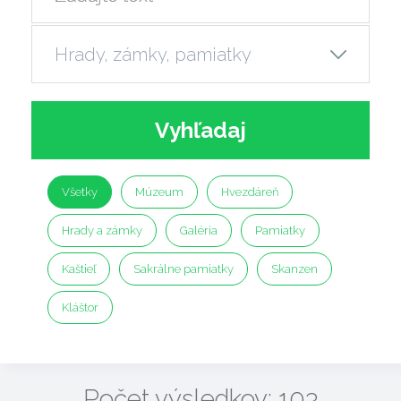
Vyhľadaj
Všetky
Múzeum
Hvezdáreň
Hrady a zámky
Galéria
Pamiatky
Kaštieľ
Sakrálne pamiatky
Skanzen
Kláštor
Počet výsledkov: 103