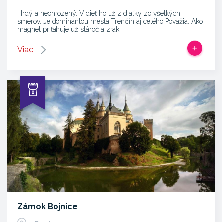
Hrdý a neohrozený. Vidieť ho už z diaľky zo všetkých
smerov. Je dominantou mesta Trenčín aj celého Považia. Ako
magnet priťahuje už stáročia zrak…
Viac
Zámok Bojnice