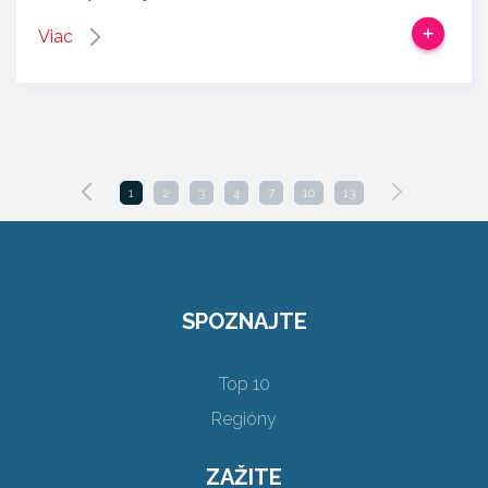
Viac
1
2
3
4
7
10
13
SPOZNAJTE
Top 10
Regióny
ZAŽITE