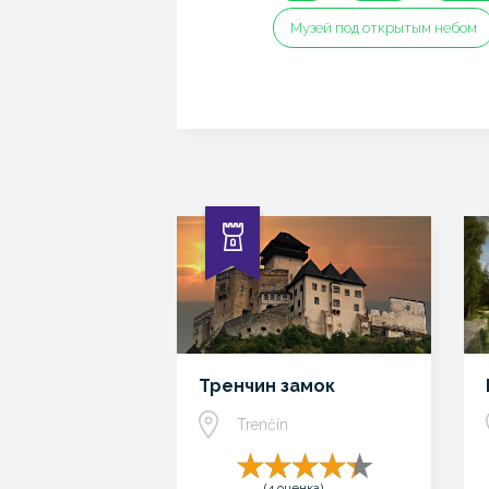
Музей под открытым небом
Тренчин замок
Trenčín
(4 оценка)