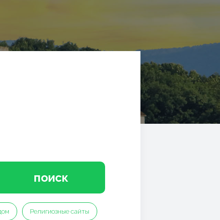
поиск
дом
Религиозные сайты