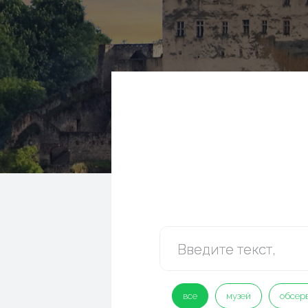
все
музей
обсер