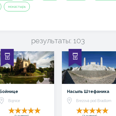
монастырь
результаты: 103
Бойнице
Насыпь Штефаника
Bojnice
Brezová pod Bradlom
(1 оценка)
(2 оценка)