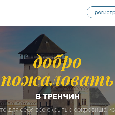
регист
добро
пожаловать
В ТРЕНЧИН
те для себя все скрытые сокровища из