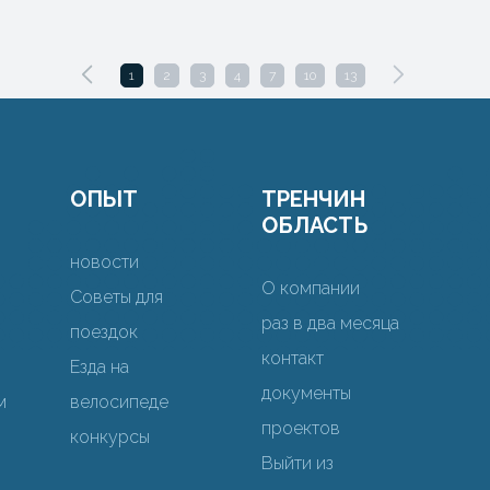
1
2
3
4
7
10
13
ОПЫТ
ТРЕНЧИН
ОБЛАСТЬ
новости
О компании
Советы для
раз в два месяца
поездок
контакт
Езда на
документы
м
велосипеде
проектов
конкурсы
Выйти из