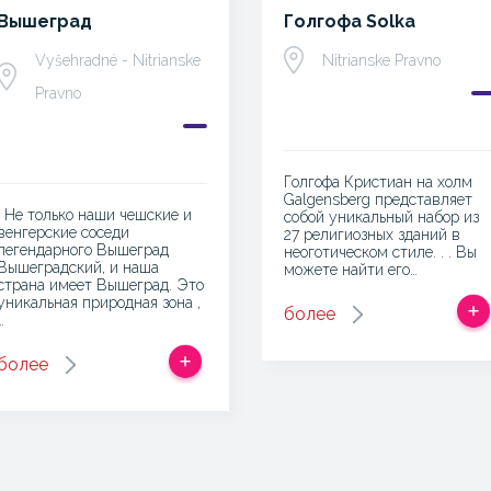
Вышеград
Голгофа Solka
Vyšehradné - Nitrianske
Nitrianske Pravno
Pravno
Голгофа Кристиан на холм
Galgensberg представляет
. Не только наши чешские и
собой уникальный набор из
венгерские соседи
27 религиозных зданий в
легендарного Вышеград
неоготическом стиле. . . Вы
Вышеградский, и наша
можете найти его…
страна имеет Вышеград. Это
уникальная природная зона ,
более
…
более