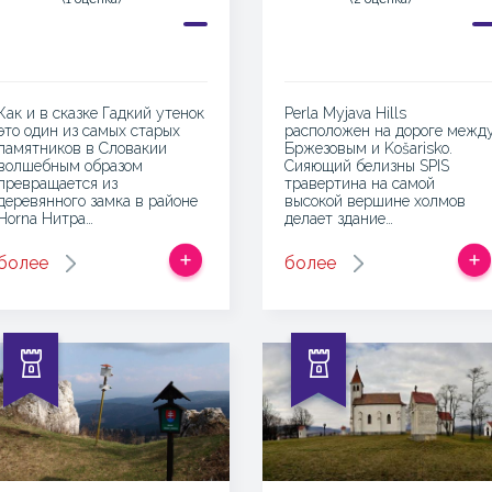
Как и в сказке Гадкий утенок
Perla Myjava Hills
это один из самых старых
расположен на дороге межд
памятников в Словакии
Бржезовым и Košarisko.
волшебным образом
Сияющий белизны SPIS
превращается из
травертина на самой
деревянного замка в районе
высокой вершине холмов
Horna Нитра…
делает здание…
более
более