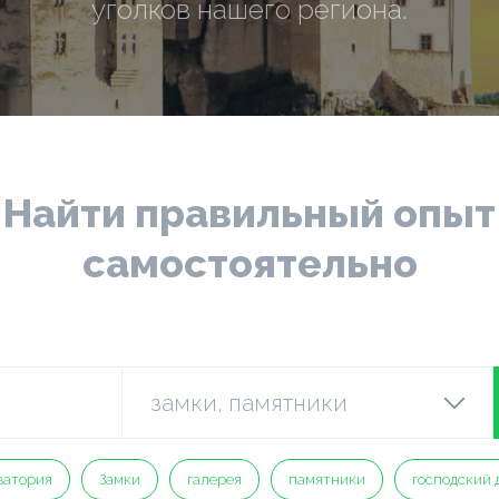
уголков нашего региона.
Найти правильный опыт
самостоятельно
ватория
Замки
галерея
памятники
господский 