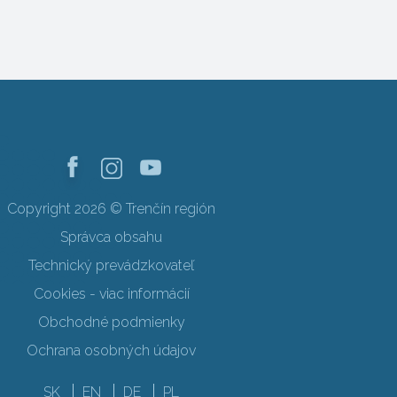
Copyright 2026 © Trenčín región
Správca obsahu
Technický prevádzkovateľ
Cookies - viac informácií
Obchodné podmienky
Ochrana osobných údajov
SK
EN
DE
PL