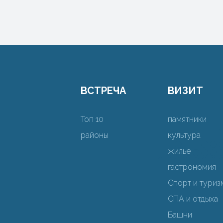
ВСТРЕЧА
ВИЗИТ
Топ 10
памятники
районы
культура
жилье
гастрономия
Спорт и туриз
СПА и отдыха
Башни