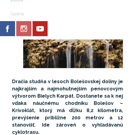
Galéria
Dračia studňa v lesoch Bolešovskej doliny je
najkrajším a najmohutnejším penovcovým
výtvorom Bielych Karpát. Dostanete sa k nej
vďaka náučnému chodníku Bolešov –
Krivoklát, ktorý má dĺžku 8,2 kilometra,
prevýšenie približne 200 metrov a 12
stanovíšť. Ide zároveň o vyhľadávanú
cyklotrasu.