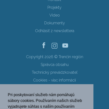
Projekty
Video
Dokumenty
Odhlásiť z newslettera
Copyright 2026 © Trenčín región
Správca obsahu
Technický prevádzkovateľ
Cookies - viac informácií
Obchodné podmienky
Pri poskytovaní služieb nám pomáhajú
Ochrana osobných údajov
súbory cookies. Používaním našich služieb
vyjadrujete súhlas s naším používaním
SK
EN
DE
PL