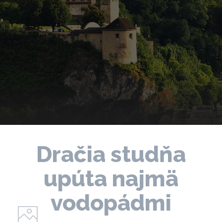
Dračia studňa
upúta najmä
vodopádmi