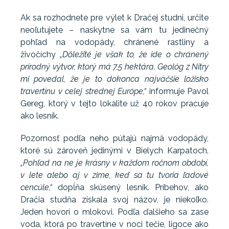
Ak sa rozhodnete pre výlet k Dračej studni, určite
neoľutujete – naskytne sa vám tu jedinečný
pohľad na vodopády, chránené rastliny a
živočíchy
„Dôležité je však to, že ide o chránený
prírodný výtvor, ktorý má 7,5 hektára. Geológ z Nitry
mi povedal, že je to dokonca najväčšie ložisko
travertínu v celej strednej Európe,“
informuje Pavol
Gereg, ktorý v tejto lokalite už 40 rokov pracuje
ako lesník.
Pozornosť podľa neho pútajú najmä vodopády,
ktoré sú zároveň jedinými v Bielych Karpatoch.
„Pohľad na ne je krásny v každom ročnom období,
v lete alebo aj v zime, keď sa tu tvoria ľadové
cencúle,“
dopĺňa skúsený lesník. Príbehov, ako
Dračia studňa získala svoj názov, je niekoľko.
Jeden hovorí o mlokovi. Podľa ďalšieho sa zase
voda, ktorá po travertíne v noci tečie, ligoce ako