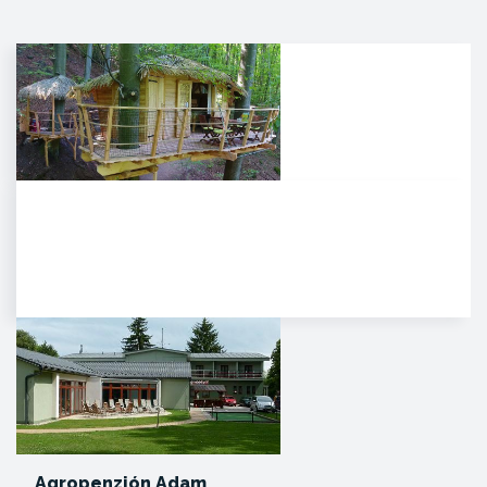
Noc v korunách stromov
Kúpeľné mesto Trenčianske
Teplice sa pýši novou,
jedinečnou atrakciou. Môžete
tam…
Agropenzión Adam