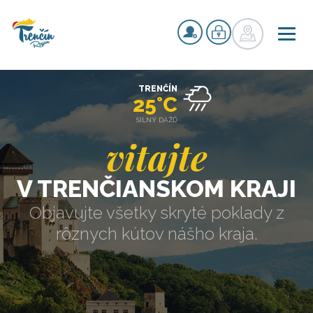
TRENČÍN
25°C
SILNÝ DÁŽĎ
vitajte
V TRENČIANSKOM KRAJI
Objavujte všetky skryté poklady z
rôznych kútov nášho kraja.