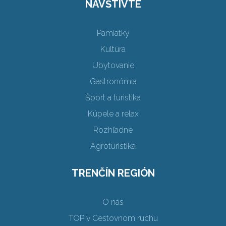
NAVŠTÍVTE
Pamiatky
Kultúra
Ubytovanie
Gastronómia
Šport a turistika
Kúpele a relax
Rozhľadne
Agroturistika
TRENČÍN REGIÓN
O nás
TOP v Cestovnom ruchu