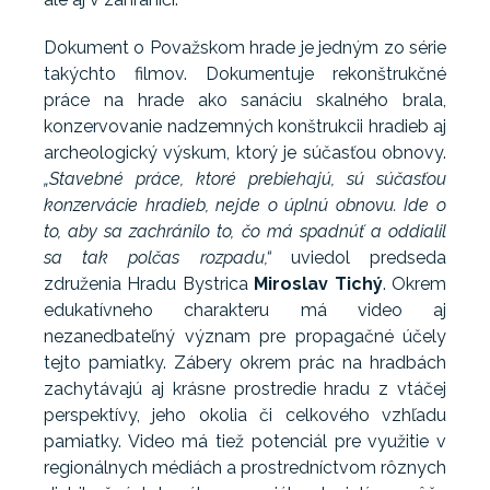
Dokument o Považskom hrade je jedným zo série
takýchto filmov. Dokumentuje rekonštrukčné
práce na hrade ako sanáciu skalného brala,
konzervovanie nadzemných konštrukcii hradieb aj
archeologický výskum, ktorý je súčasťou obnovy.
„Stavebné práce, ktoré prebiehajú, sú súčasťou
konzervácie hradieb, nejde o úplnú obnovu. Ide o
to, aby sa zachránilo to, čo má spadnúť a oddialil
sa tak polčas rozpadu,“
uviedol predseda
združenia Hradu Bystrica
Miroslav Tichý
. Okrem
edukatívneho charakteru má video aj
nezanedbateľný význam pre propagačné účely
tejto pamiatky. Zábery okrem prác na hradbách
zachytávajú aj krásne prostredie hradu z vtáčej
perspektívy, jeho okolia či celkového vzhľadu
pamiatky. Video má tiež potenciál pre využitie v
regionálnych médiách a prostredníctvom rôznych