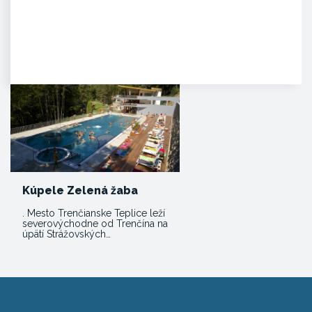
Hrad Beckov
Dominantný a majestátny. Taký
je hrad Beckov. Vyrastá zo
skaly, je s ňou spätý ako sú s…
Kúpele Zelená žaba
. Mesto Trenčianske Teplice leží
severovýchodne od Trenčína na
úpätí Strážovských…