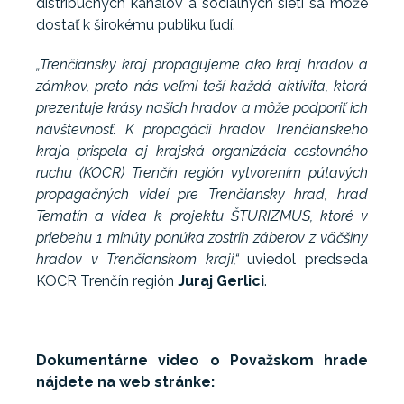
distribučných kanálov a sociálnych sietí sa môže
dostať k širokému publiku ľudí.
„Trenčiansky kraj propagujeme ako kraj hradov a
zámkov, preto nás veľmi teší každá aktivita, ktorá
prezentuje krásy našich hradov a môže podporiť ich
návštevnosť. K propagácií hradov Trenčianskeho
kraja prispela aj krajská organizácia cestovného
ruchu (KOCR) Trenčín región vytvorením pútavých
propagačných videí pre Trenčiansky hrad, hrad
Tematín a videa k projektu ŠTURIZMUS, ktoré v
priebehu 1 minúty ponúka zostrih záberov z väčšiny
hradov v Trenčianskom kraji,“
uviedol predseda
KOCR Trenčín región
Juraj Gerlici
.
Dokumentárne video o Považskom hrade
nájdete na web stránke: