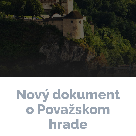
Nový dokument
o Považskom
hrade