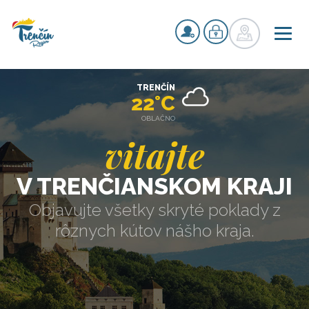
TRENČÍN
22°C
OBLAČNO
vitajte
V TRENČIANSKOM KRAJI
Objavujte všetky skryté poklady z
rôznych kútov nášho kraja.