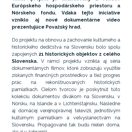
Európskeho hospodárskeho priestoru a
Nórskeho fondu. Vďaka tejto iniciatíve
vzniklo aj nové dokumentárne video
prezentujúce Považský hrad.
Do projektu na obnovu a zachovanie kultúrneho a
historického dedičstva na Slovensku bolo spolu
zapojených
21 historických objektov z celého
Slovenska.
V rámci projektu vznikla aj séria
dokumentárnych filmov, ktoré zobrazujú využitie
získaných finančných prostriedkov a tiež progres
prác na rekonštruovaných historických
pamiatkach. Cieľom tvorcov je poskytnúť túto
kolekciu dokumentov divákom na Slovensku, v
Nórsku, na Islande a v Lichtenštajnsku. Následne
aj domácej verejnoprávnej televízii, jednotlivým
kultúrnym pamiatkam a veľvyslanectvám na
Slovensku. Propagované tak budú nielen doma,
ale aj v zahraničí.