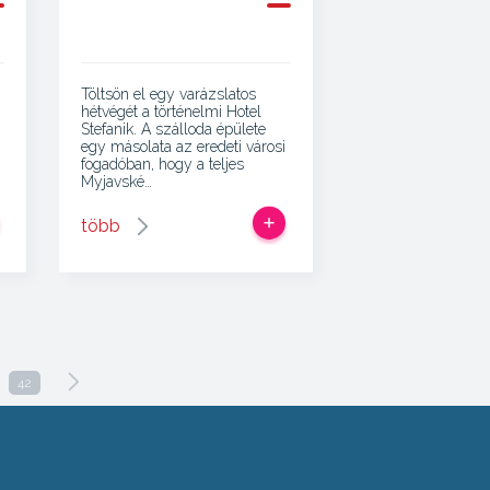
Töltsön el egy varázslatos
hétvégét a történelmi Hotel
Stefanik. A szálloda épülete
egy másolata az eredeti városi
n
fogadóban, hogy a teljes
Myjavské…
több
42