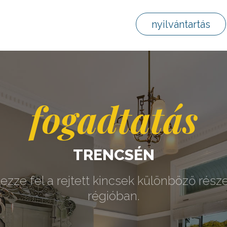
nyilvántartás
fogadtatás
TRENCSÉN
ezze fel a rejtett kincsek különböző része
régióban.