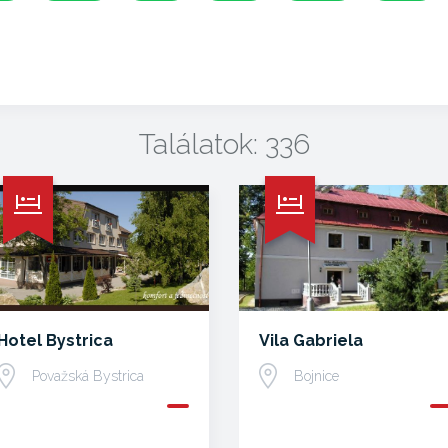
Találatok: 336
Hotel Bystrica
Vila Gabriela
Považská Bystrica
Bojnice