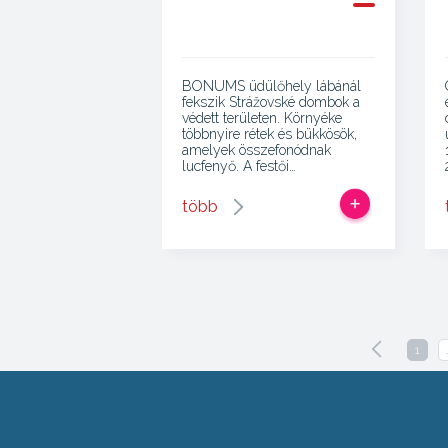
BONUMS üdülőhely lábánál
fekszik Strážovské dombok a
védett területen. Környéke
többnyire rétek és bükkösök,
amelyek összefonódnak
lucfenyő. A festői…
több
1