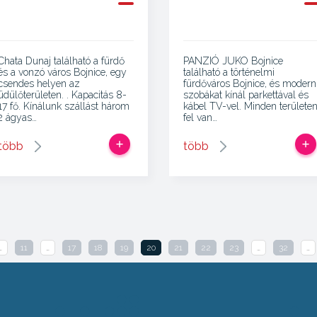
Chata Dunaj található a fürdő
PANZIÓ JUKO Bojnice
és a vonzó város Bojnice, egy
található a történelmi
csendes helyen az
fürdőváros Bojnice, és modern
üdülőterületen. . Kapacitás 8-
szobákat kínál parkettával és
17 fő. Kínálunk szállást három
kábel TV-vel. Minden területe
2 ágyas…
fel van…
több
több
…
11
…
17
18
19
20
21
22
23
…
32
…