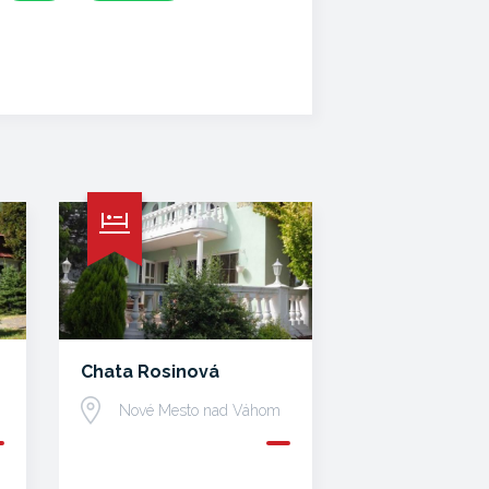
Chata Rosinová
Nové Mesto nad Váhom