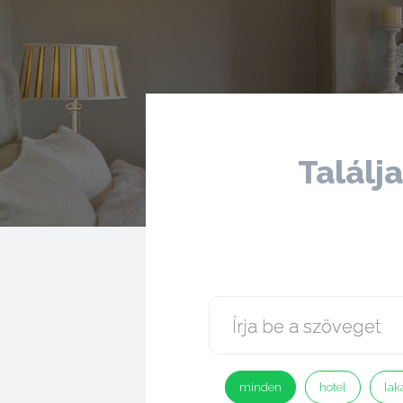
Találj
minden
hotel
lak