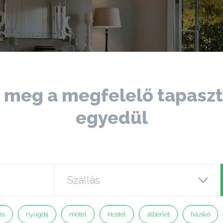
a meg a megfelelő tapaszt
egyedül
ás
nyugdíj
motel
Hostel
albérlet
házikó