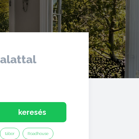
alattal
keresés
tábor
Roadhouse