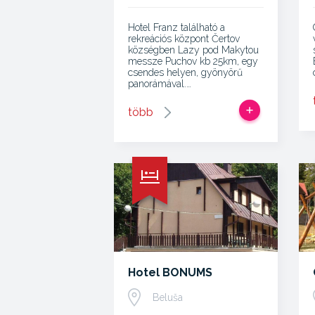
Hotel Franz található a
rekreációs központ Čertov
községben Lazy pod Makytou
messze Puchov kb 25km, egy
csendes helyen, gyönyörű
panorámával.…
több
Hotel BONUMS
Beluša