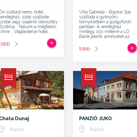
Ön szállást keres, hotel,
Villa Gabriela - Bojnice Spa
vendégház, szép szállodai
szálloda a gyönyörű
szoba vagy superior lakosztály
környezetben a gyógyfürdő
Bystrica. . Nálunk a megfelelő
parkban. A vendégház
címre. . Vágbesterce hotel…
mintegy 100 méterre a LD
Baník jelenti, amelyeket az…
több
több
Chata Dunaj
PANZIÓ JUKO
Bojnice
Bojnice