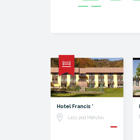
Hotel Francis *
Lazy pod Makytou