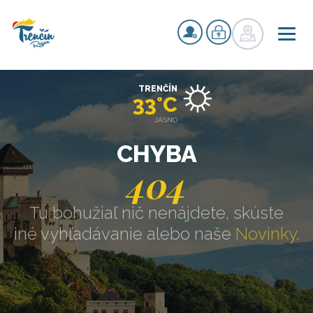
TRENČÍN
33°C
JASNO
CHYBA
404
Tu bohužiaľ nič nenájdete, skúste
iné vyhľadávanie alebo naše
Novinky
.