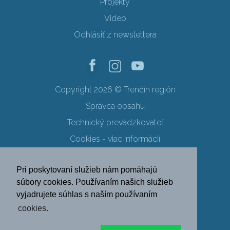
Projekty
Video
Odhlásiť z newslettera
Copyright 2026 © Trenčín región
Správca obsahu
Technický prevádzkovateľ
Cookies - viac informácií
Obchodné podmienky
Pri poskytovaní služieb nám pomáhajú
Ochrana osobných údajov
súbory cookies. Používaním našich služieb
vyjadrujete súhlas s naším používaním
SK
EN
DE
PL
cookies.
FR
RU
HU
UK