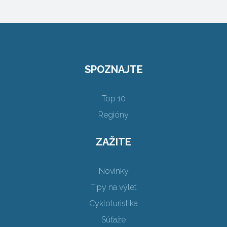
SPOZNAJTE
Top 10
Regióny
ZAŽITE
Novinky
Tipy na výlet
Cykloturistika
Súťaže