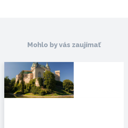
Mohlo by vás zaujímať
Zámok Bojnice
HISTÓRIA. Prvá písomná
zmienka o existencii hradu je z
roku 1113 v listine zoborského…