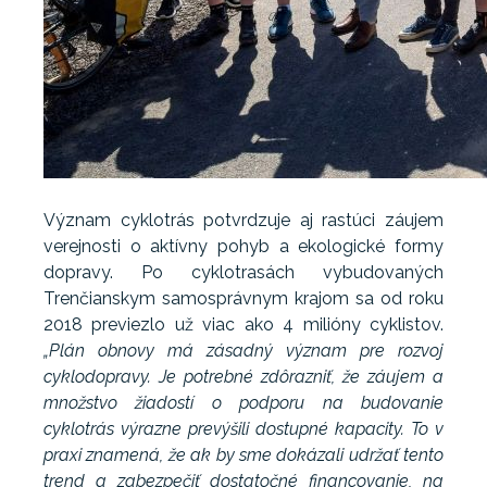
Význam cyklotrás potvrdzuje aj rastúci záujem
verejnosti o aktívny pohyb a ekologické formy
dopravy. Po cyklotrasách vybudovaných
Trenčianskym samosprávnym krajom sa od roku
2018 previezlo už viac ako 4 milióny cyklistov.
„Plán obnovy má zásadný význam pre rozvoj
cyklodopravy. Je potrebné zdôrazniť, že záujem a
množstvo žiadostí o podporu na budovanie
cyklotrás výrazne prevýšili dostupné kapacity. To v
praxi znamená, že ak by sme dokázali udržať tento
trend a zabezpečiť dostatočné financovanie, na