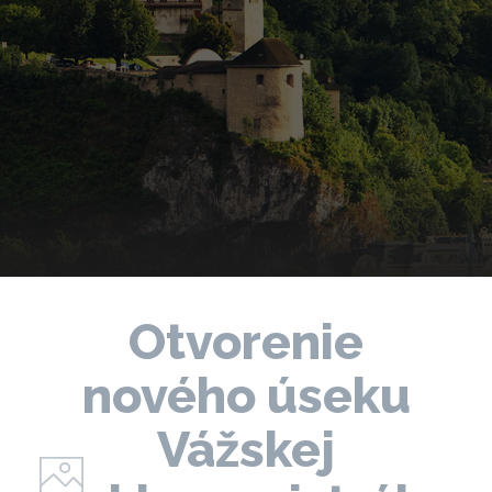
Otvorenie
nového úseku
Vážskej