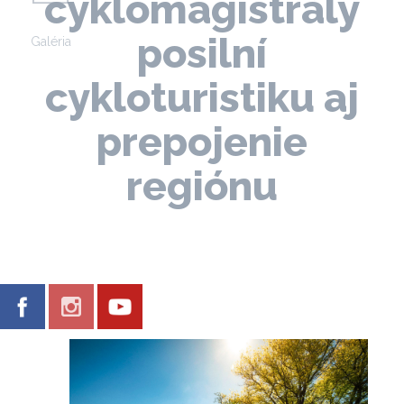
cyklomagistrály
posilní
Galéria
cykloturistiku aj
prepojenie
regiónu