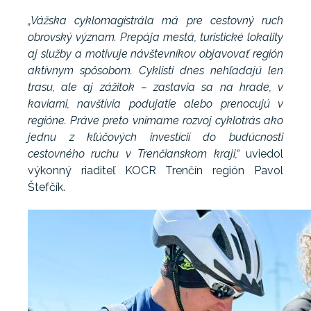
„Vážska cyklomagistrála má pre cestovný ruch
obrovský význam. Prepája mestá, turistické lokality
aj služby a motivuje návštevníkov objavovať región
aktívnym spôsobom. Cyklisti dnes nehľadajú len
trasu, ale aj zážitok – zastavia sa na hrade, v
kaviarni, navštívia podujatie alebo prenocujú v
regióne. Práve preto vnímame rozvoj cyklotrás ako
jednu z kľúčových investícií do budúcnosti
cestovného ruchu v Trenčianskom kraji,“
uviedol
výkonný riaditeľ KOCR Trenčín región Pavol
Štefčík.