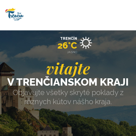
TRENČÍN
26°C
JASNO
vitajte
V TRENČIANSKOM KRAJI
Objavujte všetky skryté poklady z
rôznych kútov nášho kraja.