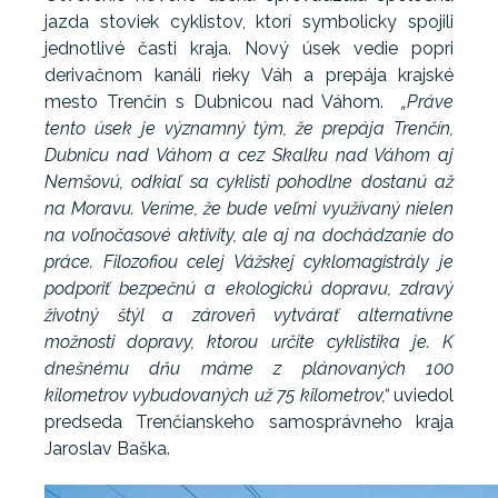
jazda stoviek cyklistov, ktorí symbolicky spojili
jednotlivé časti kraja. Nový úsek vedie popri
derivačnom kanáli rieky Váh a prepája krajské
mesto Trenčín s Dubnicou nad Váhom.
„Práve
tento úsek je významný tým, že prepája Trenčín,
Dubnicu nad Váhom a cez Skalku nad Váhom aj
Nemšovú, odkiaľ sa cyklisti pohodlne dostanú až
na Moravu. Veríme, že bude veľmi využívaný nielen
na voľnočasové aktivity, ale aj na dochádzanie do
práce. Filozofiou celej Vážskej cyklomagistrály je
podporiť bezpečnú a ekologickú dopravu, zdravý
životný štýl a zároveň vytvárať alternatívne
možnosti dopravy, ktorou určite cyklistika je. K
dnešnému dňu máme z plánovaných 100
kilometrov vybudovaných už 75 kilometrov,“
uviedol
predseda Trenčianskeho samosprávneho kraja
Jaroslav Baška.