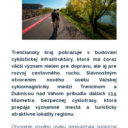
Trenčiansky kraj pokračuje v budovaní
cyklistickej infraštruktúry, ktorá má čoraz
väčší význam nielen pre dopravu, ale aj pre
rozvoj cestovného ruchu. Slávnostným
otvorením nového úseku Vážskej
cyklomagistrály medzi Trenčínom a
Dubnicou nad Váhom pribudlo ďalších 13,5
kilometra bezpečnej cyklotrasy, ktorá
prepája významné mestá a turisticky
atraktívne lokality regiónu.
Otvorenie nového úseku sprevádzala spoločná