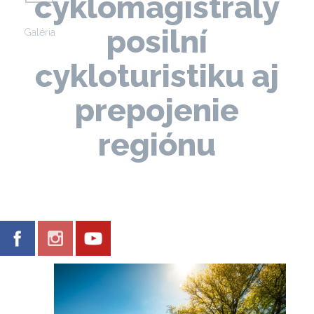
cyklomagistrály
posilní
Galéria
cykloturistiku aj
prepojenie
regiónu