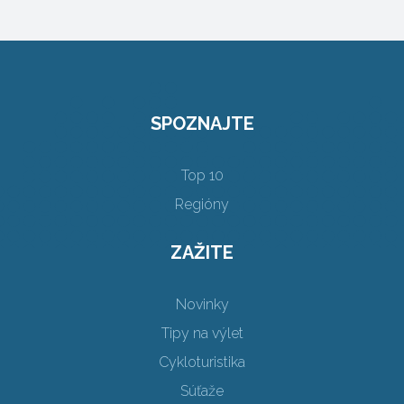
SPOZNAJTE
Top 10
Regióny
ZAŽITE
Novinky
Tipy na výlet
Cykloturistika
Súťaže