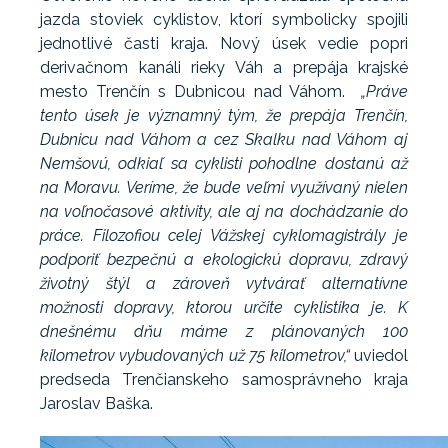
jazda stoviek cyklistov, ktorí symbolicky spojili
jednotlivé časti kraja. Nový úsek vedie popri
derivačnom kanáli rieky Váh a prepája krajské
mesto Trenčín s Dubnicou nad Váhom.
„Práve
tento úsek je významný tým, že prepája Trenčín,
Dubnicu nad Váhom a cez Skalku nad Váhom aj
Nemšovú, odkiaľ sa cyklisti pohodlne dostanú až
na Moravu. Veríme, že bude veľmi využívaný nielen
na voľnočasové aktivity, ale aj na dochádzanie do
práce. Filozofiou celej Vážskej cyklomagistrály je
podporiť bezpečnú a ekologickú dopravu, zdravý
životný štýl a zároveň vytvárať alternatívne
možnosti dopravy, ktorou určite cyklistika je. K
dnešnému dňu máme z plánovaných 100
kilometrov vybudovaných už 75 kilometrov,“
uviedol
predseda Trenčianskeho samosprávneho kraja
Jaroslav Baška.