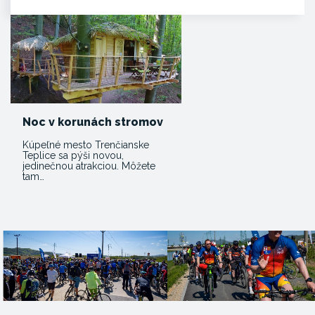
Noc v korunách stromov
Kúpeľné mesto Trenčianske
Teplice sa pýši novou,
jedinečnou atrakciou. Môžete
tam…