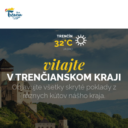
TRENČÍN
32°C
JASNO
vitajte
V TRENČIANSKOM KRAJI
Objavujte všetky skryté poklady z
rôznych kútov nášho kraja.