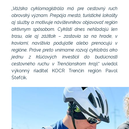
„Vážska cyklomagistrála má pre cestovný ruch
obrovský význam. Prepája mestá, turistické lokality
aj služby a motivuje návštevníkov objavovať región
aktívnym spôsobom. Cyklisti dnes nehľadajú len
trasu, ale aj zážitok – zastavia sa na hrade, v
kaviarni, navštívia podujatie alebo prenocujú v
regióne. Práve preto vnímame rozvoj cyklotrás ako
jednu z kľúčových investícií do budúcnosti
cestovného ruchu v Trenčianskom kraji,“
uviedol
výkonný riaditeľ KOCR Trenčín región Pavol
Štefčík.