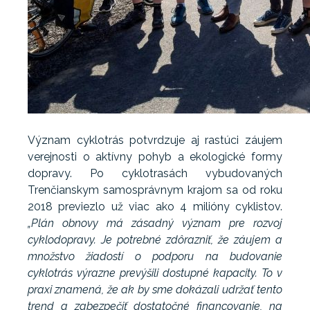
Význam cyklotrás potvrdzuje aj rastúci záujem
verejnosti o aktívny pohyb a ekologické formy
dopravy. Po cyklotrasách vybudovaných
Trenčianskym samosprávnym krajom sa od roku
2018 previezlo už viac ako 4 milióny cyklistov.
„Plán obnovy má zásadný význam pre rozvoj
cyklodopravy. Je potrebné zdôrazniť, že záujem a
množstvo žiadostí o podporu na budovanie
cyklotrás výrazne prevýšili dostupné kapacity. To v
praxi znamená, že ak by sme dokázali udržať tento
trend a zabezpečiť dostatočné financovanie, na