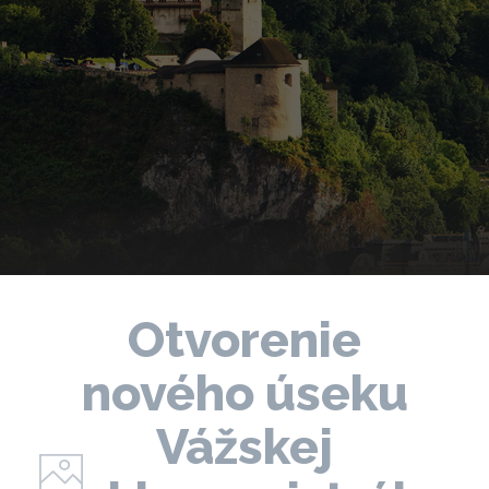
Otvorenie
nového úseku
Vážskej