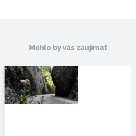
Mohlo by vás zaujímať
Manínska tiesňava
Iba najcitlivejšie uši poetických
duší tulákov dokážu zachytiť
clivú melódiu vzácnej…