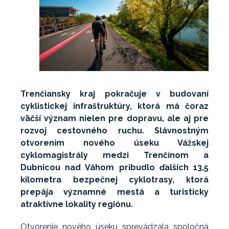
Trenčiansky kraj pokračuje v budovaní
cyklistickej infraštruktúry, ktorá má čoraz
väčší význam nielen pre dopravu, ale aj pre
rozvoj cestovného ruchu. Slávnostným
otvorením nového úseku Vážskej
cyklomagistrály medzi Trenčínom a
Dubnicou nad Váhom pribudlo ďalších 13,5
kilometra bezpečnej cyklotrasy, ktorá
prepája významné mestá a turisticky
atraktívne lokality regiónu.
Otvorenie nového úseku sprevádzala spoločná