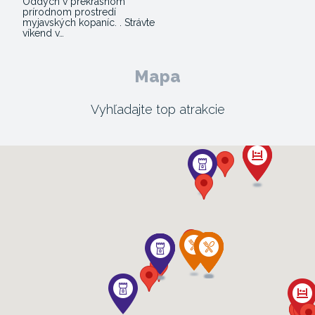
Oddych v prekrásnom
prírodnom prostredí
myjavských kopaníc. . Strávte
víkend v…
Mapa
Vyhľadajte top atrakcie