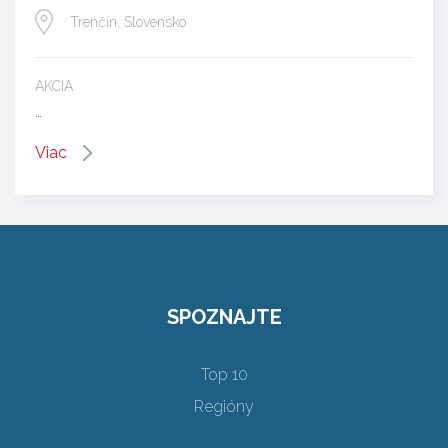
Trenčín, Slovensko
AKCIA
…
Viac
SPOZNAJTE
Top 10
Regióny