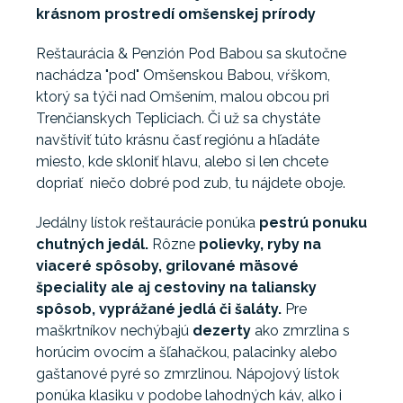
krásnom prostredí omšenskej prírody
Reštaurácia & Penzión Pod Babou sa skutočne
nachádza "pod" Omšenskou Babou, vŕškom,
ktorý sa týči nad Omšením, malou obcou pri
Trenčianskych Tepliciach. Či už sa chystáte
navštíviť túto krásnu časť regiónu a hľadáte
miesto, kde skloniť hlavu, alebo si len chcete
dopriať niečo dobré pod zub, tu nájdete oboje.
Jedálny lístok reštaurácie ponúka
pestrú ponuku
chutných jedál.
Rôzne
polievky, ryby na
viaceré spôsoby, grilované mäsové
špeciality ale aj cestoviny na taliansky
spôsob, vyprážané jedlá či šaláty.
Pre
maškrtníkov nechýbajú
dezerty
ako zmrzlina s
horúcim ovocím a šľahačkou, palacinky alebo
gaštanové pyré so zmrzlinou. Nápojový lístok
ponúka klasiku v podobe lahodných káv, alko i