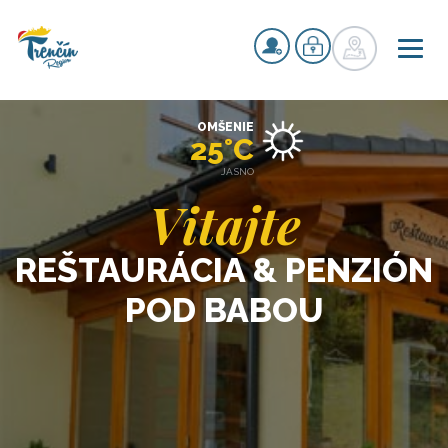
OMŠENIE
25°C
JASNO
Vitajte
REŠTAURÁCIA & PENZIÓN
POD BABOU