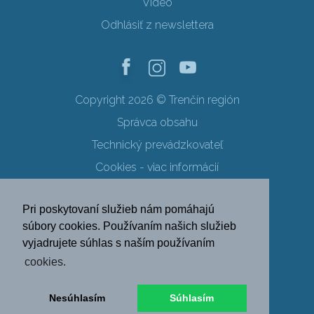
Video
Odhlásiť z newslettera
Copyright 2026 © Trenčín región
Správca obsahu
Technický prevádzkovateľ
Cookies - viac informácií
Obchodné podmienky
Pri poskytovaní služieb nám pomáhajú
Ochrana osobných údajov
súbory cookies. Používaním našich služieb
vyjadrujete súhlas s naším používaním
SK
EN
DE
PL
cookies.
FR
RU
HU
UK
Nesúhlasím
Súhlasím