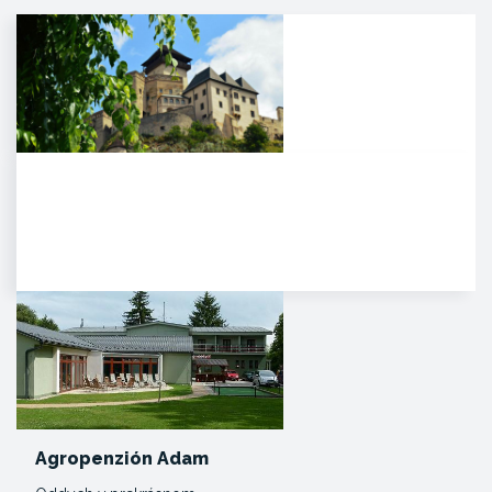
Trenčiansky hrad
HISTÓRIA. Na mieste dnešného
hradu stálo v období Veľkej
Moravy hradisko ako správne…
Agropenzión Adam