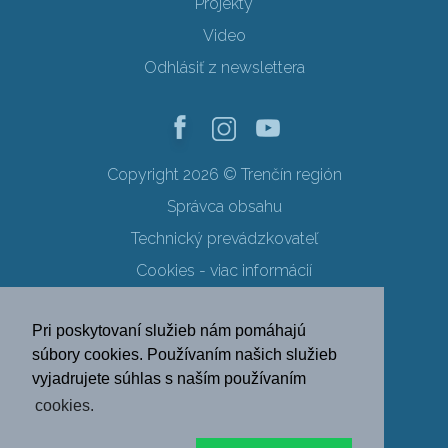
Projekty
Video
Odhlásiť z newslettera
Copyright 2026 © Trenčín región
Správca obsahu
Technický prevádzkovateľ
Cookies - viac informácií
Obchodné podmienky
Pri poskytovaní služieb nám pomáhajú
Ochrana osobných údajov
súbory cookies. Používaním našich služieb
vyjadrujete súhlas s naším používaním
SK
EN
DE
PL
cookies.
FR
RU
HU
UK