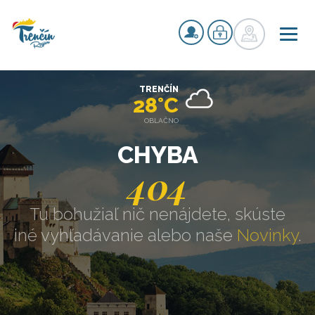
TRENČÍN
28°C
OBLAČNO
CHYBA
404
Tu bohužiaľ nič nenájdete, skúste
iné vyhľadávanie alebo naše
Novinky
.