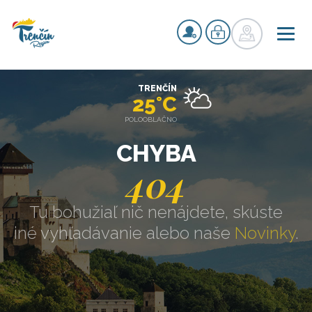
TRENČÍN
25°C
POLOOBLAČNO
CHYBA
404
Tu bohužiaľ nič nenájdete, skúste
iné vyhľadávanie alebo naše
Novinky
.