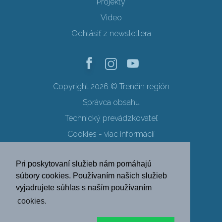
Projekty
Video
Odhlásiť z newslettera
Copyright 2026 © Trenčín región
Správca obsahu
Technický prevádzkovateľ
Cookies - viac informácií
Obchodné podmienky
Pri poskytovaní služieb nám pomáhajú
Ochrana osobných údajov
súbory cookies. Používaním našich služieb
vyjadrujete súhlas s naším používaním
SK
EN
DE
PL
cookies.
FR
RU
HU
UK