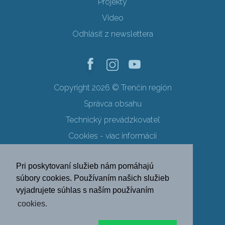
Projekty
Video
Odhlásiť z newslettera
Copyright 2026 © Trenčín región
Správca obsahu
Technický prevádzkovateľ
Cookies - viac informácií
Obchodné podmienky
Pri poskytovaní služieb nám pomáhajú
Ochrana osobných údajov
súbory cookies. Používaním našich služieb
vyjadrujete súhlas s naším používaním
SK
EN
DE
PL
cookies.
FR
RU
HU
UK