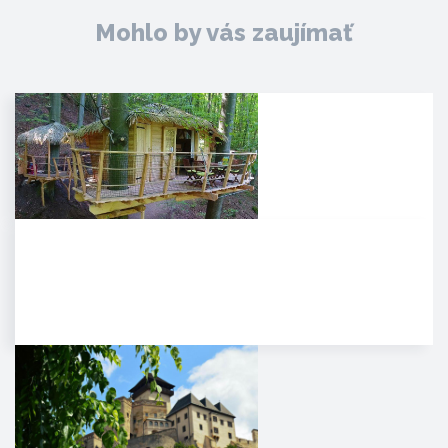
Mohlo by vás zaujímať
Noc v korunách stromov
Kúpeľné mesto Trenčianske
Teplice sa pýši novou,
jedinečnou atrakciou. Môžete
tam…