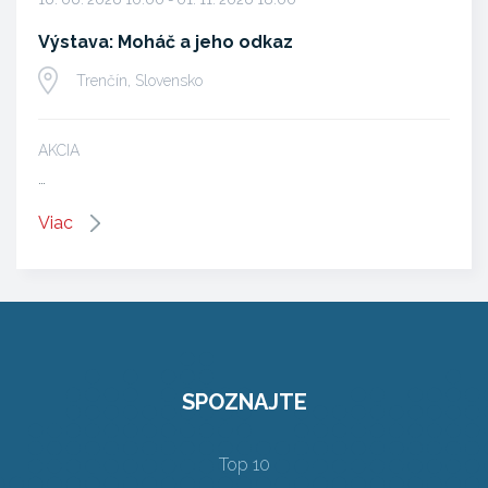
Výstava: Moháč a jeho odkaz
Trenčín, Slovensko
AKCIA
…
Viac
SPOZNAJTE
Top 10