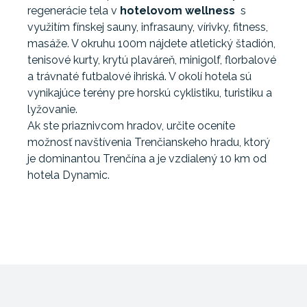
regenerácie tela v
hotelovom wellness
s
využitím fínskej sauny, infrasauny, vírivky, fitness,
masáže. V okruhu 100m nájdete atletický štadión,
tenisové kurty, krytú plaváreň, minigolf, florbalové
a trávnaté futbalové ihriská. V okolí hotela sú
vynikajúce terény pre horskú cyklistiku, turistiku a
lyžovanie.
Ak ste priaznivcom hradov, určite oceníte
možnosť navštívenia Trenčianskeho hradu, ktorý
je dominantou Trenčína a je vzdialený 10 km od
hotela Dynamic.