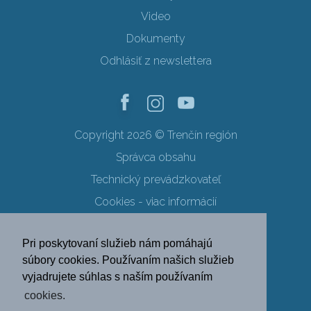
Video
Dokumenty
Odhlásiť z newslettera
Copyright 2026 © Trenčín región
Správca obsahu
Technický prevádzkovateľ
Cookies - viac informácií
Obchodné podmienky
Pri poskytovaní služieb nám pomáhajú
Ochrana osobných údajov
súbory cookies. Používaním našich služieb
vyjadrujete súhlas s naším používaním
SK
EN
DE
PL
cookies.
FR
RU
HU
UK