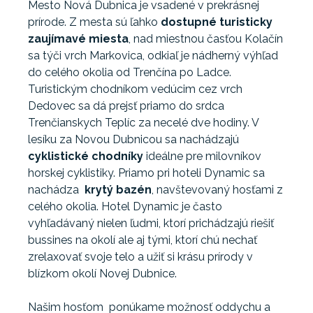
Mesto Nová Dubnica je vsadené v prekrásnej
prírode. Z mesta sú ľahko
dostupné turisticky
zaujímavé miesta
, nad miestnou časťou Kolačín
sa týči vrch Markovica, odkiaľ je nádherný výhľad
do celého okolia od Trenčína po Ladce.
Turistickým chodníkom vedúcim cez vrch
Dedovec sa dá prejsť priamo do srdca
Trenčianskych Teplíc za necelé dve hodiny. V
lesíku za Novou Dubnicou sa nachádzajú
cyklistické chodníky
ideálne pre milovníkov
horskej cyklistiky. Priamo pri hoteli Dynamic sa
nachádza
krytý bazén
, navštevovaný hosťami z
celého okolia. Hotel Dynamic je často
vyhľadávaný nielen ľudmi, ktorí prichádzajú riešiť
bussines na okolí ale aj tými, ktorí chú nechať
zrelaxovať svoje telo a užiť si krásu prírody v
blízkom okolí Novej Dubnice.
Našim hosťom ponúkame možnosť oddychu a