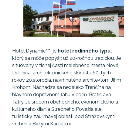
Hotel Dynamic*** je
hotel rodinného typu,
ktorý sa môže popýšiť už 20-ročnou tradíciou. Je
situovaný v tichej časti malebného mesta Nová
Dubnica, architektonického skvostu 60-tych
rokov 20.storočia, navrhnutého architektom Jiřím
Krohom. Náchádza sa nedaleko Trenčína na
hlavnom dopravnom ťahu Viedeň-Bratislava-
Tatry. Je srdcom obchodného, ekonomického a
kultúrneho diania Stredného Považia ale i
turisticky zaujímavej oblasti pod Strážovskými
vrchmi a Bielymi Karpatmi.