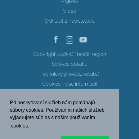
Projekty
Video
Odhlásiť z newslettera
Copyright 2026 © Trenčín región
Správca obsahu
Technický prevádzkovateľ
Cookies - viac informácií
Obchodné podmienky
Pri poskytovaní služieb nám pomáhajú
Ochrana osobných údajov
súbory cookies. Používaním našich služieb
vyjadrujete súhlas s naším používaním
SK
EN
DE
PL
cookies.
FR
RU
HU
UK