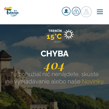
TRENČÍN
15°C
JASNO
CHYBA
404
Tu bohužiaľ nič nenájdete, skúste
iné vyhľadávanie alebo naše
Novinky
.