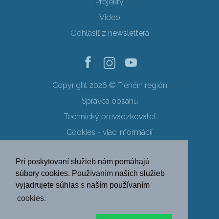
Projekty
Video
Odhlásiť z newslettera
Copyright 2026 © Trenčín región
Správca obsahu
Technický prevádzkovateľ
Cookies - viac informácií
Obchodné podmienky
Pri poskytovaní služieb nám pomáhajú
Ochrana osobných údajov
súbory cookies. Používaním našich služieb
vyjadrujete súhlas s naším používaním
SK
EN
DE
PL
cookies.
FR
RU
HU
UK