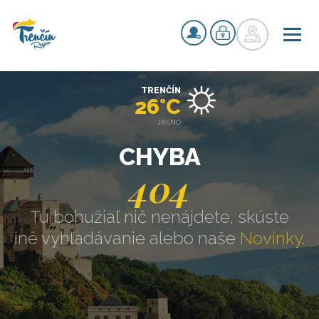
TRENČÍN
26°C
JASNO
CHYBA
404
Tu bohužiaľ nič nenájdete, skúste
iné vyhľadávanie alebo naše
Novinky
.