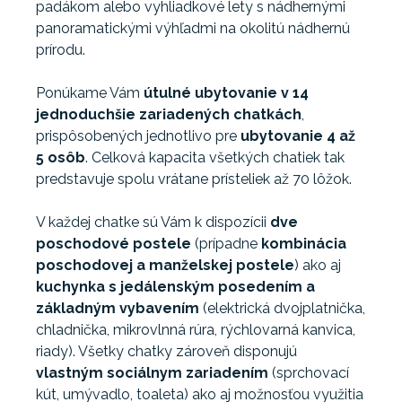
padákom alebo vyhliadkové lety s nádhernými
panoramatickými výhľadmi na okolitú nádhernú
prírodu.
Ponúkame Vám
útulné ubytovanie v 14
jednoduchšie zariadených chatkách
,
prispôsobených jednotlivo pre
ubytovanie 4 až
5 osôb
. Celková kapacita všetkých chatiek tak
predstavuje spolu vrátane prísteliek až 70 lôžok.
V každej chatke sú Vám k dispozícii
dve
poschodové postele
(prípadne
kombinácia
poschodovej a manželskej postele
) ako aj
kuchynka s
jedálenským posedením a
základným vybavením
(elektrická dvojplatnička,
chladnička, mikrovlnná rúra, rýchlovarná kanvica,
riady). Všetky chatky zároveň disponujú
vlastným sociálnym zariadením
(sprchovací
kút, umývadlo, toaleta) ako aj možnosťou využitia