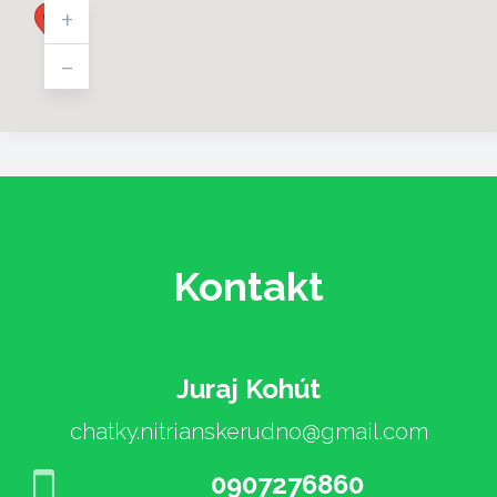
+
-
Kontakt
Juraj Kohút
chatky.nitrianskerudno@gmail.com
0907276860