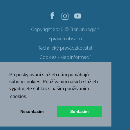
Copyright 2026 © Trenčín región
Správca obsahu
Technický prevádzkovateľ
Cookies - viac informácií
Obchodné podmienky
Pri poskytovaní služieb nám pomáhajú
Ochrana osobných údajov
súbory cookies. Používaním našich služieb
vyjadrujete súhlas s naším používaním
SK
EN
DE
PL
cookies.
FR
RU
HU
UK
Nesúhlasím
Súhlasím