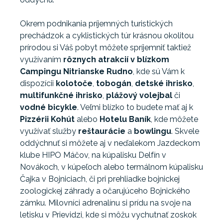
Okrem podnikania príjemných turistických
prechádzok a cyklistických túr krásnou okolitou
prírodou si Váš pobyt môžete spríjemniť taktiež
využívaním
rôznych atrakcií v blízkom
Campingu Nitrianske Rudno
, kde sú Vám k
dispozícii
kolotoče
,
tobogán
,
detské ihrisko
,
multifunkčné ihrisko
,
plážový volejbal
či
vodné bicykle
. Veľmi blízko to budete mať aj k
Pizzérii Kohút
alebo
Hotelu Baník
, kde môžete
využívať služby
reštaurácie
a
bowlingu
. Skvele
oddýchnuť si môžete aj v neďalekom Jazdeckom
klube HIPO Máčov, na kúpalisku Delfín v
Novákoch, v kúpeľoch alebo termálnom kúpalisku
Čajka v Bojniciach, či pri prehliadke bojnickej
zoologickej záhrady a očarujúceho Bojnického
zámku. Milovníci adrenalínu si prídu na svoje na
letisku v Prievidzi, kde si môžu vychutnať zoskok