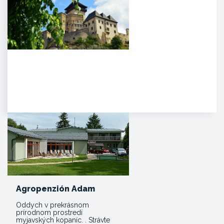
Trenčiansky hrad
HISTÓRIA. Na mieste dnešného
hradu stálo v období Veľkej
Moravy hradisko ako správne…
Agropenzión Adam
Oddych v prekrásnom
prírodnom prostredí
myjavských kopaníc. . Strávte