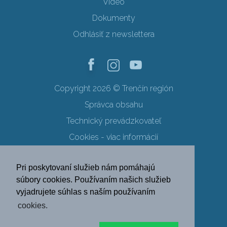
Video
Dokumenty
Odhlásiť z newslettera
Copyright 2026 © Trenčín región
Správca obsahu
Technický prevádzkovateľ
Cookies - viac informácií
Obchodné podmienky
Pri poskytovaní služieb nám pomáhajú
Ochrana osobných údajov
súbory cookies. Používaním našich služieb
vyjadrujete súhlas s naším používaním
SK
EN
DE
PL
cookies.
FR
RU
HU
UK