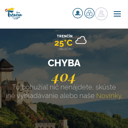
TRENČÍN
25°C
OBLAČNO
CHYBA
404
Tu bohužiaľ nič nenájdete, skúste
iné vyhľadávanie alebo naše
Novinky
.