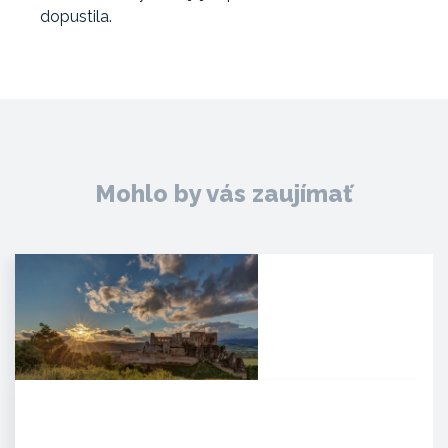
dopustila.
Mohlo by vás zaujímať
Hrad Beckov
Dominantný a majestátny. Taký