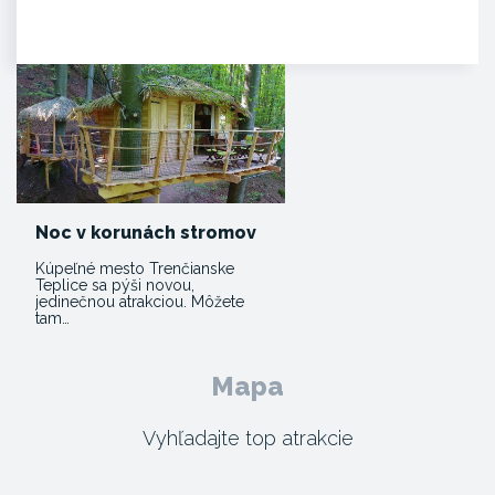
je hrad Beckov. Vyrastá zo
skaly, je s ňou spätý ako sú s…
Noc v korunách stromov
Kúpeľné mesto Trenčianske
Teplice sa pýši novou,
jedinečnou atrakciou. Môžete
tam…
Mapa
Vyhľadajte top atrakcie