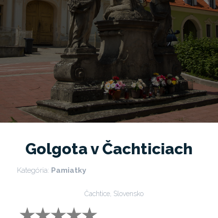
Golgota v Čachticiach
Kategória:
Pamiatky
Čachtice, Slovensko