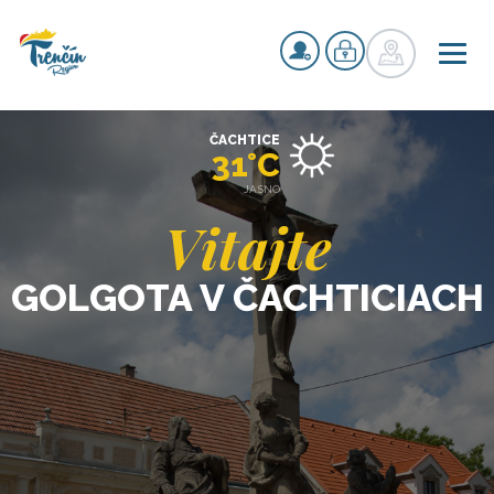
ČACHTICE
31°C
JASNO
Vitajte
GOLGOTA V ČACHTICIACH