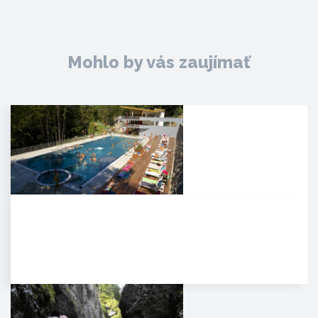
Mohlo by vás zaujímať
Kúpele Zelená žaba
. Mesto Trenčianske Teplice leží
severovýchodne od Trenčína na
úpätí Strážovských…