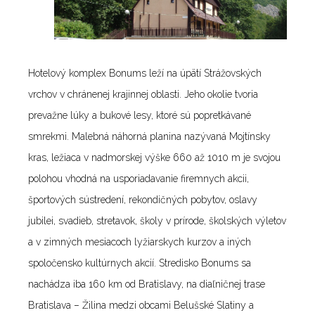
Hotelový komplex Bonums leží na úpätí Strážovských
vrchov v chránenej krajinnej oblasti. Jeho okolie tvoria
prevažne lúky a bukové lesy, ktoré sú popretkávané
smrekmi. Malebná náhorná planina nazývaná Mojtínsky
kras, ležiaca v nadmorskej výške 660 až 1010 m je svojou
polohou vhodná na usporiadavanie firemnych akcii,
športových sústredení, rekondičných pobytov, oslavy
jubilei, svadieb, stretavok, školy v prírode, školských výletov
a v zimných mesiacoch lyžiarskych kurzov a iných
spoločensko kultúrnych akcií. Stredisko Bonums sa
nachádza iba 160 km od Bratislavy, na diaľničnej trase
Bratislava – Žilina medzi obcami Belušské Slatiny a