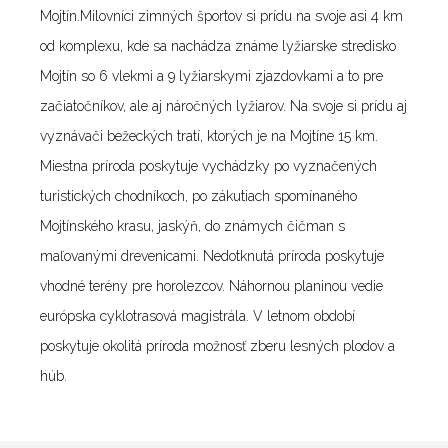
Mojtín.Milovníci zimných športov si prídu na svoje asi 4 km
od komplexu, kde sa nachádza známe lyžiarske stredisko
Mojtín so 6 vlekmi a 9 lyžiarskymi zjazdovkami a to pre
začiatočníkov, ale aj náročných lyžiarov. Na svoje si prídu aj
vyznávači bežeckých tratí, ktorých je na Mojtíne 15 km.
Miestna príroda poskytuje vychádzky po vyznačených
turistických chodníkoch, po zákutiach spomínaného
Mojtínského krasu, jaskýň, do známych čičman s
maľovanými drevenicami. Nedotknutá príroda poskytuje
vhodné terény pre horolezcov. Náhornou planinou vedie
európska cyklotrasová magistrála. V letnom období
poskytuje okolitá príroda možnosť zberu lesných plodov a
húb.