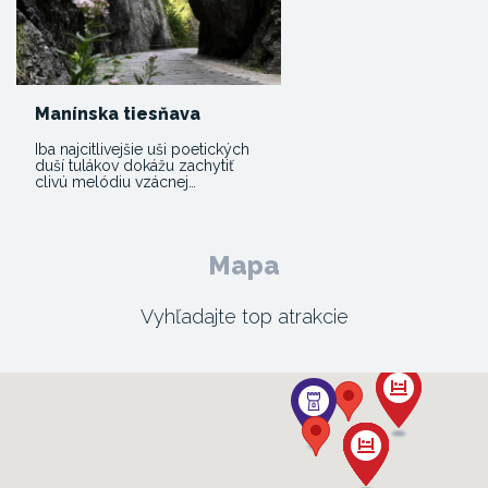
Manínska tiesňava
Iba najcitlivejšie uši poetických
duší tulákov dokážu zachytiť
clivú melódiu vzácnej…
Mapa
Vyhľadajte top atrakcie