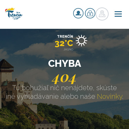
TRENČÍN
32°C
JASNO
CHYBA
404
Tu bohužiaľ nič nenájdete, skúste
iné vyhľadávanie alebo naše
Novinky
.