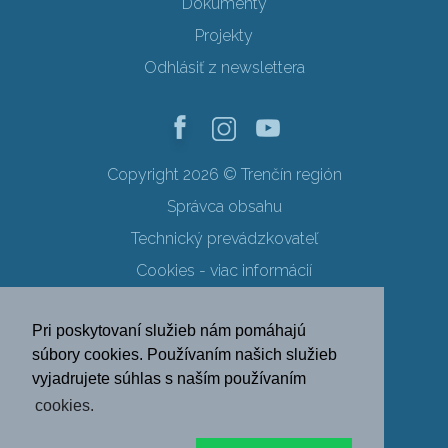
Dokumenty
Projekty
Odhlásiť z newslettera
Copyright 2026 © Trenčín región
Správca obsahu
Technický prevádzkovateľ
Cookies - viac informácií
Obchodné podmienky
Pri poskytovaní služieb nám pomáhajú
Ochrana osobných údajov
súbory cookies. Používaním našich služieb
vyjadrujete súhlas s naším používaním
SK
EN
DE
PL
cookies.
FR
RU
HU
UK