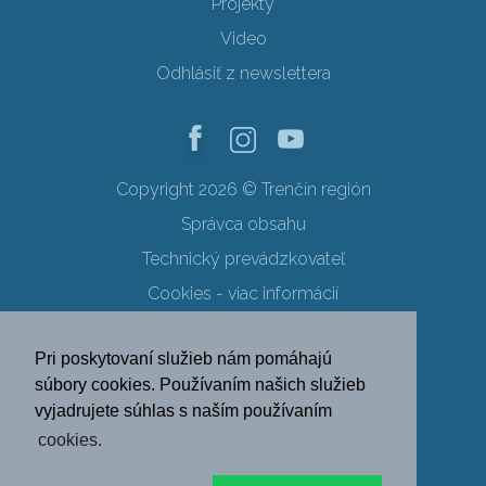
Projekty
Video
Odhlásiť z newslettera
Copyright 2026 © Trenčín región
Správca obsahu
Technický prevádzkovateľ
Cookies - viac informácií
Obchodné podmienky
Pri poskytovaní služieb nám pomáhajú
Ochrana osobných údajov
súbory cookies. Používaním našich služieb
vyjadrujete súhlas s naším používaním
SK
EN
DE
PL
cookies.
FR
RU
HU
UK