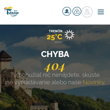
TRENČÍN
25°C
JASNO
CHYBA
404
Tu bohužiaľ nič nenájdete, skúste
iné vyhľadávanie alebo naše
Novinky
.