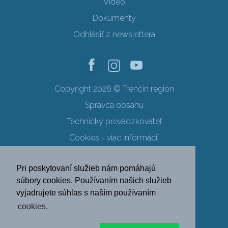
Video
Dokumenty
Odhlásiť z newslettera
Copyright 2026 © Trenčín región
Správca obsahu
Technický prevádzkovateľ
Cookies - viac informácií
Obchodné podmienky
Pri poskytovaní služieb nám pomáhajú
Ochrana osobných údajov
súbory cookies. Používaním našich služieb
vyjadrujete súhlas s naším používaním
SK
EN
DE
PL
cookies.
FR
RU
HU
UK