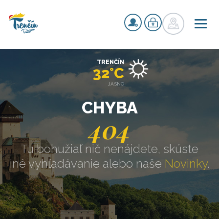
TRENČÍN
32°C
JASNO
CHYBA
404
Tu bohužiaľ nič nenájdete, skúste
iné vyhľadávanie alebo naše
Novinky
.