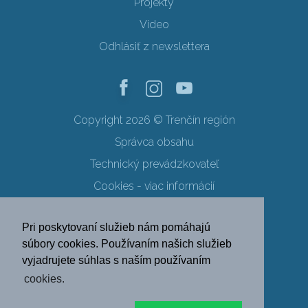
Projekty
Video
Odhlásiť z newslettera
Copyright 2026 © Trenčín región
Správca obsahu
Technický prevádzkovateľ
Cookies - viac informácií
Obchodné podmienky
Pri poskytovaní služieb nám pomáhajú
Ochrana osobných údajov
súbory cookies. Používaním našich služieb
vyjadrujete súhlas s naším používaním
SK
EN
DE
PL
cookies.
FR
RU
HU
UK