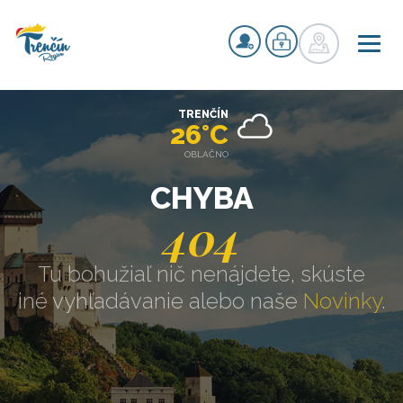
TRENČÍN
26°C
OBLAČNO
CHYBA
404
Tu bohužiaľ nič nenájdete, skúste
iné vyhľadávanie alebo naše
Novinky
.