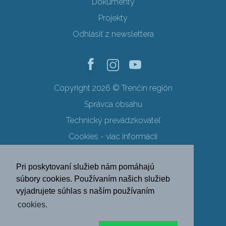
Dokumenty
Projekty
Odhlásiť z newslettera
Copyright 2026 © Trenčín región
Správca obsahu
Technický prevádzkovateľ
Cookies - viac informácií
Obchodné podmienky
Pri poskytovaní služieb nám pomáhajú
Ochrana osobných údajov
súbory cookies. Používaním našich služieb
vyjadrujete súhlas s naším používaním
SK
EN
DE
PL
cookies.
FR
RU
HU
UK