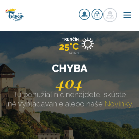
TRENČÍN
25°C
JASNO
CHYBA
404
Tu bohužiaľ nič nenájdete, skúste
iné vyhľadávanie alebo naše
Novinky
.