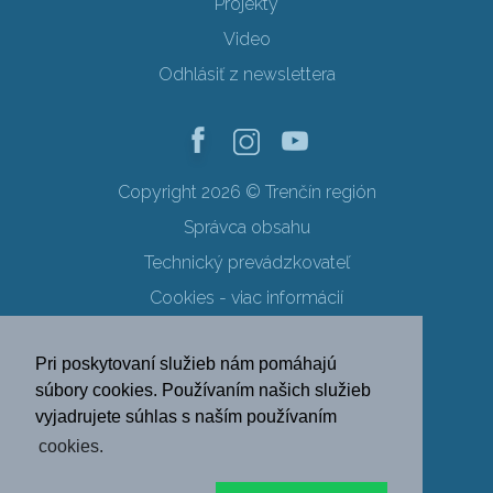
Projekty
Video
Odhlásiť z newslettera
Copyright 2026 © Trenčín región
Správca obsahu
Technický prevádzkovateľ
Cookies - viac informácií
Obchodné podmienky
Pri poskytovaní služieb nám pomáhajú
Ochrana osobných údajov
súbory cookies. Používaním našich služieb
vyjadrujete súhlas s naším používaním
SK
EN
DE
PL
cookies.
FR
RU
HU
UK