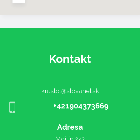
Kontakt
krustol@slovanet.sk
+421904373669
Adresa
Mojtín 242