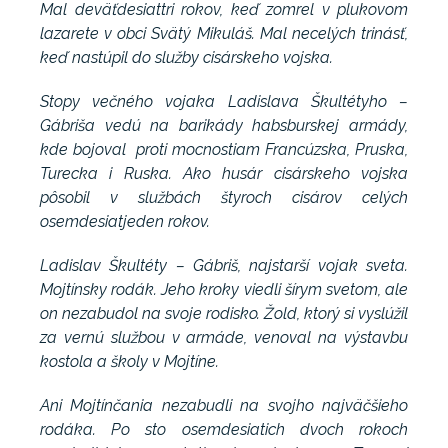
Mal deväťdesiattri rokov, keď zomrel v plukovom
lazarete v obci Svätý Mikuláš. Mal necelých trinásť,
keď nastúpil do služby cisárskeho vojska.
Stopy večného vojaka Ladislava Škultétyho –
Gábriša vedú na barikády habsburskej armády,
kde bojoval proti mocnostiam Francúzska, Pruska,
Turecka i Ruska. Ako husár cisárskeho vojska
pôsobil v službách štyroch cisárov celých
osemdesiatjeden rokov.
Ladislav Škultéty – Gábriš, najstarší vojak sveta.
Mojtínsky rodák. Jeho kroky viedli šírym svetom, ale
on nezabudol na svoje rodisko. Žold, ktorý si vyslúžil
za vernú službou v armáde, venoval na výstavbu
kostola a školy v Mojtíne.
Ani Mojtínčania nezabudli na svojho najväčšieho
rodáka. Po sto osemdesiatich dvoch rokoch