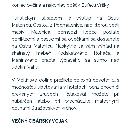
koniec ovčína a nakoniec opäť k Bufetu Vŕšky.
Turistickým lákadlom je výstup na Ostrú
Malenicu. Cestou z Podmalenice, nad ktorou bedlí
masív Malenica, pomedzi kopce posiate
poniklecmi a pasúcimi sa ovečkami sa dostanete
na Ostrú Malenicu. Naskytne sa vám výhľad na
skalnatý hrebeň Podskalského Roháča a
Manínskeho bradla týčiaceho sa strmo nad
údolím Váhu.
V Mojtínskej doline prežijete pokojnú dovolenku s
možnosťou ubytovania v hoteloch, penziónoch či
drevených zruboch. Relaxovať môžete pri
hubárčení alebo pri prechádzke malebnými
dolinami Strážovských vrchov.
VEČNÝ CISÁRSKY VOJAK