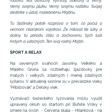
rodáka. Bol odvážny, vytrvalý, obetavý a verný.
Verný svojmu pluku. Verný svojmu rodisku. Svojej
dedinke v údolí, malebnému Mojtínu.
Tu Slatinský potok rozpráva o tom, čo počul o
večnom cisárskom vojakovi. Že miloval tie lúky a
doliny, tú prírodu čistú a zachovanú, tých ľudí
hrdých a vďačných. Ten svoj rodný Mojtín.
ŠPORT A RELAX
Na severných svahoch Javoriny, Veľkého a
Malého Grúňa sa rozbiehajú zjazdovky pre
malých i veľkých, zdatných i menej zdatných
lyžiarov. V aktuálnej sezóne sú v prevádzke vleky
"Približovák" a Detský vlek.
Vyznávači bežeckého lyžovania môžu využiť
upravený okruh so štartom pri Bufete Vŕšky v
smere na ovčín - Červená skala - Hrianková - na