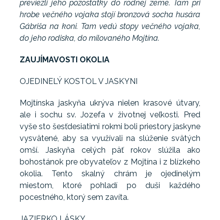
previezli jeho pozostatky do rodnej zeme. Tam pri
hrobe večného vojaka stojí bronzová socha husára
Gábriša na koni. Tam vedú stopy večného vojaka,
do jeho rodiska, do milovaného Mojtína.
ZAUJÍMAVOSTI OKOLIA
OJEDINELÝ KOSTOL V JASKYNI
Mojtínska jaskyňa ukrýva nielen krasové útvary,
ale i sochu sv. Jozefa v životnej veľkosti. Pred
vyše sto šesťdesiatimi rokmi boli priestory jaskyne
vysvätené, aby sa využívali na slúženie svätých
omší. Jaskyňa celých päť rokov slúžila ako
bohostánok pre obyvateľov z Mojtína i z blízkeho
okolia. Tento skalný chrám je ojedinelým
miestom, ktoré pohladí po duši každého
pocestného, ktorý sem zavíta.
JAZIERKO LÁSKY