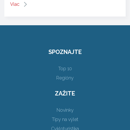
Viac
SPOZNAJTE
Top 10
Regióny
ZAŽITE
Novinky
Tipy na výlet
Cykloturistika