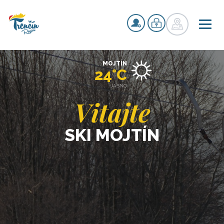
MOJTÍN
24°C
JASNO
Vitajte
SKI MOJTÍN