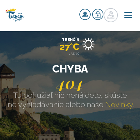
TRENČÍN
27°C
JASNO
CHYBA
404
Tu bohužiaľ nič nenájdete, skúste
iné vyhľadávanie alebo naše
Novinky
.