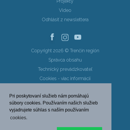
Projekty
Video
Odhlásiť z newslettera
Copyright 2026 © Trenčín región
Správca obsahu
Technický prevádzkovateľ
Cookies - viac informácií
Obchodné podmienky
Pri poskytovaní služieb nám pomáhajú
Ochrana osobných údajov
súbory cookies. Používaním našich služieb
vyjadrujete súhlas s naším používaním
SK
EN
DE
PL
cookies.
FR
RU
HU
UK