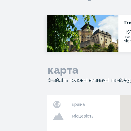
Tr
HIS
hra
Mor
карта
Знайдіть головні визначні пам&#3
країна
місцевість