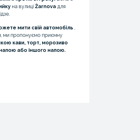
ийку
на вулиці
Žarnova
для
дзе.
можете мити свій автомобіль
,
я, ми пропонуємо приємну
кою кави,
торт,
морозиво
-напою або іншого напою.