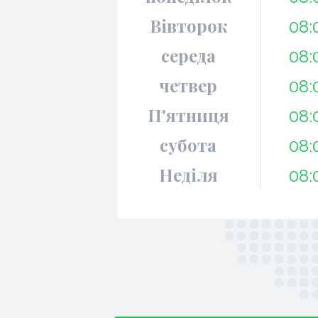
Вівторок
08:
середа
08:
четвер
08:
П'ятниця
08:
субота
08:
Неділя
08: