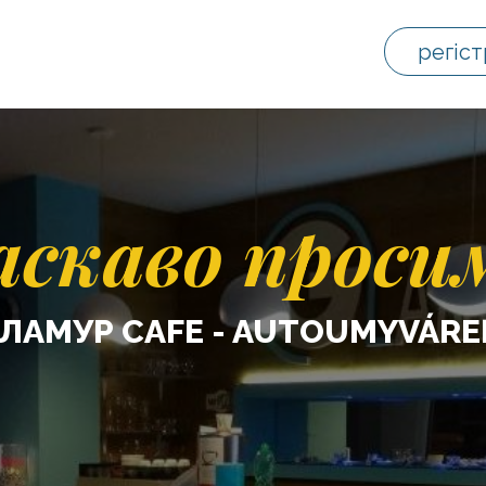
регіст
аскаво проси
ГЛАМУР CAFE - AUTOUMYVÁRE