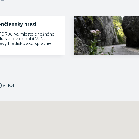
enčiansky hrad
TÓRIA. Na mieste dnešného
du stálo v období Veľkej
avy hradisko ako správne…
9;ятки