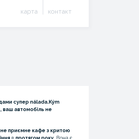
карта
контакт
ядами супер nálada.Kým
, ваш автомобіль не
не приємне кафе з критою
іння
в
протягом року.
Вона є