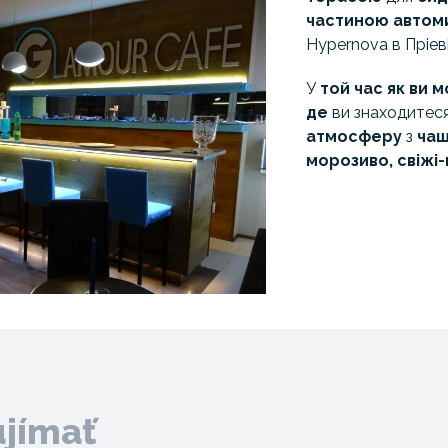
частиною автом
Hypernova в Пріеві
У
той час як ви 
де
ви знаходитес
атмосферу
з
чаш
морозиво,
свіжі
ujímať