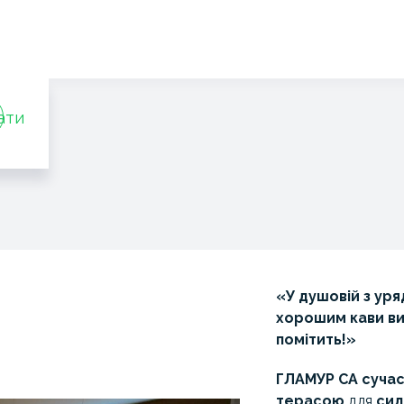
ати
«У душовій з ур
хорошим кави ви
помітить!»
ГЛАМУР CA
сучас
терасою
для
сид