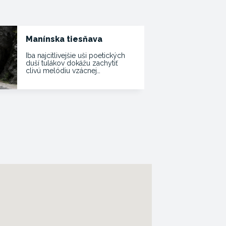
Manínska tiesňava
Iba najcitlivejšie uši poetických
duší tulákov dokážu zachytiť
clivú melódiu vzácnej…