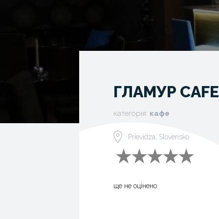
ГЛАМУР CAFE
категорія:
кафе
Prievidza, Slovensko
ще не оцінено