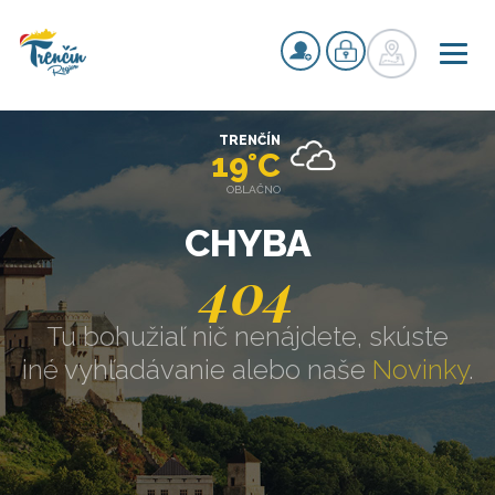
TRENČÍN
19°C
OBLAČNO
CHYBA
404
Tu bohužiaľ nič nenájdete, skúste
iné vyhľadávanie alebo naše
Novinky
.