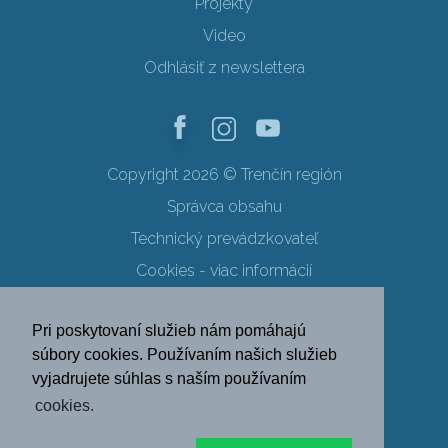
Projekty
Video
Odhlásiť z newslettera
Copyright 2026 © Trenčín región
Správca obsahu
Technický prevádzkovateľ
Cookies - viac informácií
Obchodné podmienky
Pri poskytovaní služieb nám pomáhajú
Ochrana osobných údajov
súbory cookies. Používaním našich služieb
vyjadrujete súhlas s naším používaním
SK
EN
DE
PL
cookies.
FR
RU
HU
UK