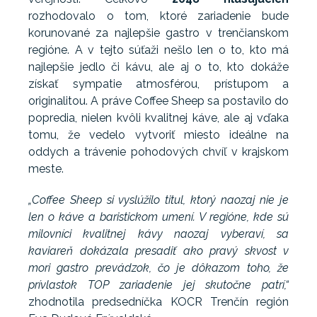
rozhodovalo o tom, ktoré zariadenie bude
korunované za najlepšie gastro v trenčianskom
regióne. A v tejto súťaži nešlo len o to, kto má
najlepšie jedlo či kávu, ale aj o to, kto dokáže
získať sympatie atmosférou, prístupom a
originalitou. A práve Coffee Sheep sa postavilo do
popredia, nielen kvôli kvalitnej káve, ale aj vďaka
tomu, že vedelo vytvoriť miesto ideálne na
oddych a trávenie pohodových chvíľ v krajskom
meste.
„Coffee Sheep si vyslúžilo titul, ktorý naozaj nie je
len o káve a baristickom umení. V regióne, kde sú
milovníci kvalitnej kávy naozaj vyberaví, sa
kaviareň dokázala presadiť ako pravý skvost v
mori gastro prevádzok, čo je dôkazom toho, že
prívlastok TOP zariadenie jej skutočne patrí,“
zhodnotila predsedníčka KOCR Trenčín región