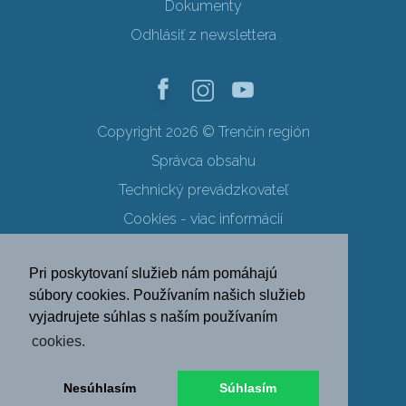
Dokumenty
Odhlásiť z newslettera
Copyright 2026 © Trenčín región
Správca obsahu
Technický prevádzkovateľ
Cookies - viac informácií
Obchodné podmienky
Pri poskytovaní služieb nám pomáhajú
Ochrana osobných údajov
súbory cookies. Používaním našich služieb
vyjadrujete súhlas s naším používaním
SK
EN
DE
PL
cookies.
FR
RU
HU
UK
Nesúhlasím
Súhlasím