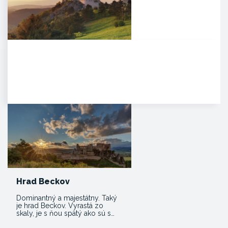
Čachtický hrad
Malebná zrúcanina viditeľná už z
diaľky na vápencovo-
dolomitickom kopci
poskytujúca…
Hrad Beckov
Dominantný a majestátny. Taký
je hrad Beckov. Vyrastá zo
skaly, je s ňou spätý ako sú s…