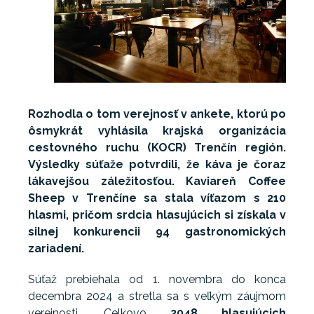
Rozhodla o tom verejnosť v ankete, ktorú po
ôsmykrát vyhlásila krajská organizácia
cestovného ruchu (KOCR) Trenčín región.
Výsledky súťaže potvrdili, že káva je čoraz
lákavejšou záležitosťou. Kaviareň Coffee
Sheep v Trenčíne sa stala víťazom s 210
hlasmi, pričom srdcia hlasujúcich si získala v
silnej konkurencii 94 gastronomických
zariadení.
Súťaž prebiehala od 1. novembra do konca
decembra 2024 a stretla sa s veľkým záujmom
verejnosti. Celkovo
2048 hlasujúcich