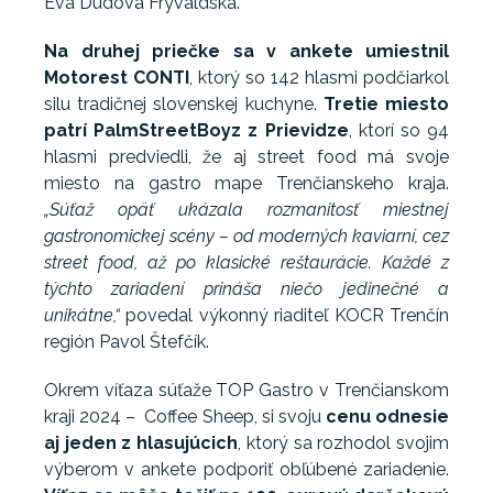
Eva Dudová Frývaldská.
Na druhej priečke sa v ankete umiestnil
Motorest CONTI
, ktorý so 142 hlasmi podčiarkol
silu tradičnej slovenskej kuchyne.
Tretie miesto
patrí PalmStreetBoyz z Prievidze
, ktorí so 94
hlasmi predviedli, že aj street food má svoje
miesto na gastro mape Trenčianskeho kraja.
„Súťaž opäť ukázala rozmanitosť miestnej
gastronomickej scény – od moderných kaviarní, cez
street food, až po klasické reštaurácie. Každé z
týchto zariadení prináša niečo jedinečné a
unikátne,“
povedal výkonný riaditeľ KOCR Trenčín
región Pavol Štefčík.
Okrem víťaza súťaže TOP Gastro v Trenčianskom
kraji 2024 – Coffee Sheep, si svoju
cenu odnesie
aj jeden z hlasujúcich
, ktorý sa rozhodol svojim
výberom v ankete podporiť obľúbené zariadenie.